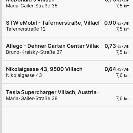
€/kWh
Maria-Gailer-Straße 35
7,5
km
STW eMobil - Tafernerstraße, Villach Säule 1
0,90
€/kWh
Tafernerstraße 12
7,5
km
Allego - Dehner Garten Center Villach
0,73
€/kWh
Bruno-Kreisky-Straße 37
7,5
km
Nikolaigasse 43, 9500 Villach
0,64
€/kWh
Nikolaigasse 43
7,6
km
Tesla Supercharger Villach, Austria - Maria-Gaile
Maria-Gailer-Straße 38
7,6
km