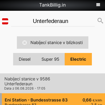
TankBillig.in
Nabíjecí stanice v blízkosti
Diesel
Super 95
Electric
Nabíjecí stanice v 9586
Unterfederaun
Data z 06.08.2026 - 17:05
Eni Station - Bundesstrasse 83
0,66
€/kWh
Bundesstrasse 83
2,5