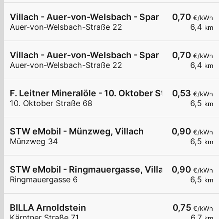
Villach - Auer-von-Welsbach - Spar
0,70
€/kWh
Auer-von-Welsbach-Straße 22
6,4
km
Villach - Auer-von-Welsbach - Spar
0,70
€/kWh
Auer-von-Welsbach-Straße 22
6,4
km
F. Leitner Mineralöle - 10. Oktober Straße I
0,53
€/kWh
10. Oktober Straße 68
6,5
km
STW eMobil - Münzweg, Villach
0,90
€/kWh
Münzweg 34
6,5
km
STW eMobil - Ringmauergasse, Villach
0,90
€/kWh
Ringmauergasse 6
6,5
km
BILLA Arnoldstein
0,75
€/kWh
Kärntner Straße 71
6,7
km