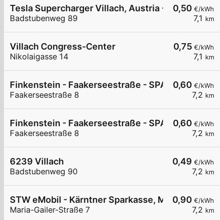
Tesla Supercharger Villach, Austria - West
0,50
€/kWh
Badstubenweg 89
7,1
km
Villach Congress-Center
0,75
€/kWh
Nikolaigasse 14
7,1
km
Finkenstein - Faakerseestraße - SPAR
0,60
€/kWh
Faakerseestraße 8
7,2
km
Finkenstein - Faakerseestraße - SPAR
0,60
€/kWh
Faakerseestraße 8
7,2
km
6239 Villach
0,49
€/kWh
Badstubenweg 90
7,2
km
STW eMobil - Kärntner Sparkasse, Maria-Gailer-S
0,90
€/kWh
Maria-Gailer-Straße 7
7,2
km