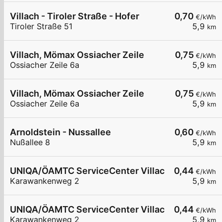
Villach - Tiroler Straße - Hofer
0,70
€/kWh
Tiroler Straße 51
5,9
km
Villach, Mömax Ossiacher Zeile
0,75
€/kWh
Ossiacher Zeile 6a
5,9
km
Villach, Mömax Ossiacher Zeile
0,75
€/kWh
Ossiacher Zeile 6a
5,9
km
Arnoldstein - Nussallee
0,60
€/kWh
Nußallee 8
5,9
km
UNIQA/ÖAMTC ServiceCenter Villach - AC1
0,44
€/kWh
Karawankenweg 2
5,9
km
UNIQA/ÖAMTC ServiceCenter Villach - AC2
0,44
€/kWh
Karawankenweg 2
5,9
km