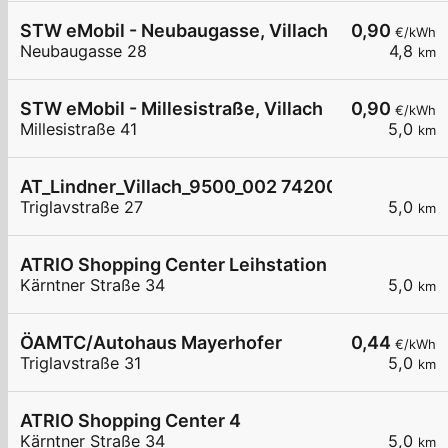
STW eMobil - Neubaugasse, Villach
0,90
€/kWh
Neubaugasse 28
4,8
km
STW eMobil - Millesistraße, Villach
0,90
€/kWh
Millesistraße 41
5,0
km
AT_Lindner_Villach_9500_002 7420083949 öffen
Triglavstraße 27
5,0
km
ATRIO Shopping Center Leihstation 2
Kärntner Straße 34
5,0
km
ÖAMTC/Autohaus Mayerhofer
0,44
€/kWh
Triglavstraße 31
5,0
km
ATRIO Shopping Center 4
Kärntner Straße 34
5,0
km