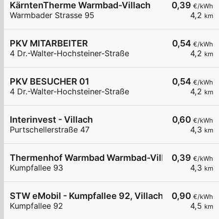
KärntenTherme Warmbad-Villach
0,39
€/kWh
Warmbader Strasse 95
4,2
km
PKV MITARBEITER
0,54
€/kWh
4 Dr.-Walter-Hochsteiner-Straße
4,2
km
PKV BESUCHER 01
0,54
€/kWh
4 Dr.-Walter-Hochsteiner-Straße
4,2
km
Interinvest - Villach
0,60
€/kWh
Purtschellerstraße 47
4,3
km
Thermenhof Warmbad Warmbad-Villach
0,39
€/kWh
Kumpfallee 93
4,3
km
STW eMobil - Kumpfallee 92, Villach
0,90
€/kWh
Kumpfallee 92
4,5
km