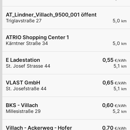
AT_Lindner_Villach_9500_001 öffentlich
Triglavstraße 27
5,0
km
ATRIO Shopping Center 1
Kärntner Straße 34
5,0
km
E Ladestation
0,55
€/kWh
St. Josef Strasse 44
5,1
km
VLAST GmbH
0,65
€/kWh
St. Josefstraße 44
5,1
km
BKS - Villach
0,60
€/kWh
Millesistraße 29
5,2
km
Villach - Ackerweg - Hofer
0,70
€/kWh