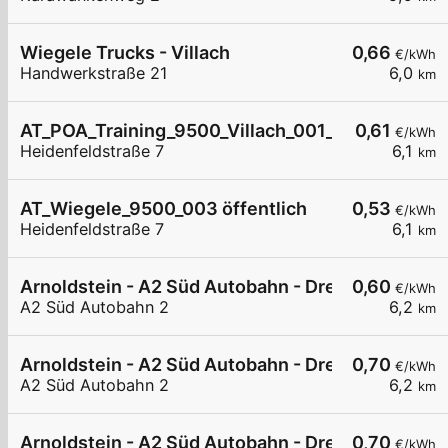
Wiegele Trucks - Villach
0,66
€/kWh
Handwerkstraße 21
6,0
km
AT_POA_Training_9500_Villach_001_8220316617 h
0,61
€/kWh
Heidenfeldstraße 7
6,1
km
AT_Wiegele_9500_003 öffentlich
0,53
€/kWh
Heidenfeldstraße 7
6,1
km
Arnoldstein - A2 Süd Autobahn - Dreiländereck N
0,60
€/kWh
A2 Süd Autobahn 2
6,2
km
Arnoldstein - A2 Süd Autobahn - Dreiländereck N
0,70
€/kWh
A2 Süd Autobahn 2
6,2
km
Arnoldstein - A2 Süd Autobahn - Dreiländereck N
0,70
€/kWh