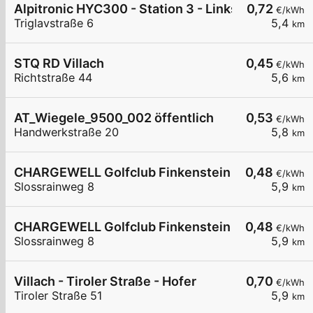
Alpitronic HYC300 - Station 3 - Links
0,72
€/kWh
Triglavstraße 6
5,4
km
STQ RD Villach
0,45
€/kWh
Richtstraße 44
5,6
km
AT_Wiegele_9500_002 öffentlich
0,53
€/kWh
Handwerkstraße 20
5,8
km
CHARGEWELL Golfclub Finkenstein 1
0,48
€/kWh
Slossrainweg 8
5,9
km
CHARGEWELL Golfclub Finkenstein 2
0,48
€/kWh
Slossrainweg 8
5,9
km
Villach - Tiroler Straße - Hofer
0,70
€/kWh
Tiroler Straße 51
5,9
km