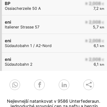
BP
≥ 2,008
€
Ossiacherzeile 50 A
7,2
km
eni
≥ 2,008
€
Italiener Strasse 57
5,7
km
eni
≥ 2,008
€
Südautobahn 1 / A2-Nord
6,1
km
eni
≥ 2,008
€
Südautobahn 2
6,1
km
Nejlevnejší natankovat v 9586 Unterfederaun.
Jednoduché srovnání cen za naftu a benzín