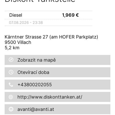
Diesel
1,969
€
07.08.2026 - 23:38
Kärntner Strasse 27 (am HOFER Parkplatz)
9500
Villach
5,2
km
Zobrazit na mapě
Otevírací doba
+43800202055
http://www.diskonttanken.at/
avanti@avanti.at