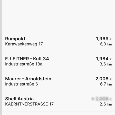
Rumpold
1,969
€
Karawankenweg 17
6,0
km
F. LEITNER - Kult 34
1,984
€
Industriestraße 18a
3,6
km
Maurer - Arnoldstein
2,008
€
Industriestraße 6
6,7
km
Shell Austria
≥ 2,008
€
KAERNTNERSTRASSE 17
2,6
km