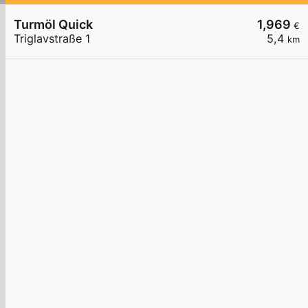
Turmöl Quick
1,969
€
Triglavstraße 1
5,4
km