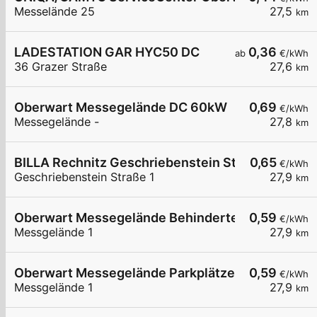
Messelände 25
27,5
km
LADESTATION GAR HYC50 DC
0,36
ab
€/kWh
36 Grazer Straße
27,6
km
Oberwart Messegelände DC 60kW
0,69
€/kWh
Messegelände -
27,8
km
BILLA Rechnitz Geschriebenstein Strasse
0,65
€/kWh
Geschriebenstein Straße 1
27,9
km
Oberwart Messegelände Behinderten Parkplatz
0,59
€/kWh
Messgelände 1
27,9
km
Oberwart Messegelände Parkplätze
0,59
€/kWh
Messgelände 1
27,9
km