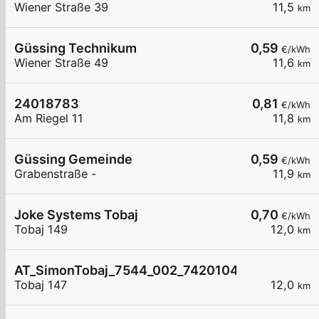
Wiener Straße 39
11,5
km
Güssing Technikum
0,59
€/kWh
Wiener Straße 49
11,6
km
24018783
0,81
€/kWh
Am Riegel 11
11,8
km
Güssing Gemeinde
0,59
€/kWh
Grabenstraße -
11,9
km
Joke Systems Tobaj
0,70
€/kWh
Tobaj 149
12,0
km
AT_SimonTobaj_7544_002_7420104458 öffentli
Tobaj 147
12,0
km