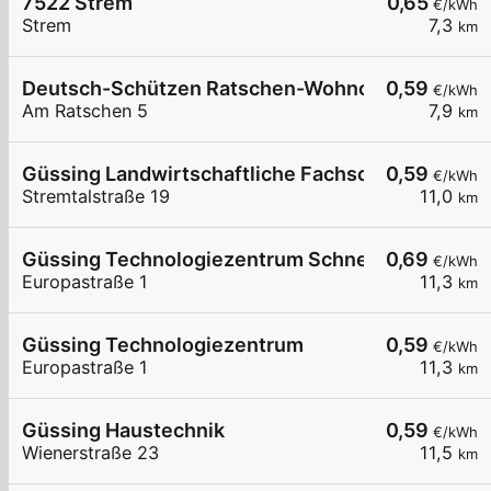
7522 Strem
0,65
€/kWh
Strem
7,3
km
Deutsch-Schützen Ratschen-Wohnotek
0,59
€/kWh
Am Ratschen 5
7,9
km
Güssing Landwirtschaftliche Fachschule
0,59
€/kWh
Stremtalstraße 19
11,0
km
Güssing Technologiezentrum Schnelllader DC15
0,69
€/kWh
Europastraße 1
11,3
km
Güssing Technologiezentrum
0,59
€/kWh
Europastraße 1
11,3
km
Güssing Haustechnik
0,59
€/kWh
Wienerstraße 23
11,5
km