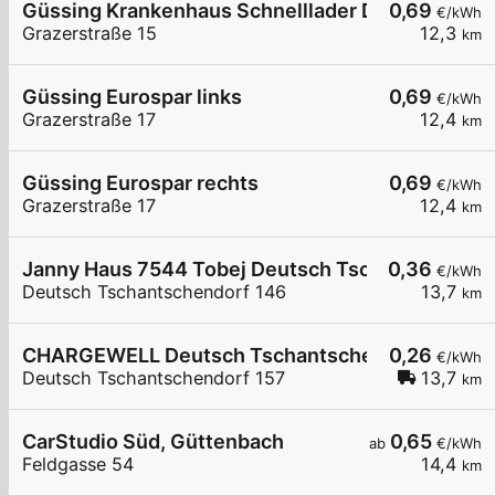
Güssing Krankenhaus Schnelllader DC150kW
0,69
€/kWh
Grazerstraße 15
12,3
km
Güssing Eurospar links
0,69
€/kWh
Grazerstraße 17
12,4
km
Güssing Eurospar rechts
0,69
€/kWh
Grazerstraße 17
12,4
km
Janny Haus 7544 Tobej Deutsch Tschantschendo
0,36
€/kWh
Deutsch Tschantschendorf 146
13,7
km
CHARGEWELL Deutsch Tschantschendorf 157
0,26
€/kWh
Deutsch Tschantschendorf 157
13,7
km
CarStudio Süd, Güttenbach
0,65
ab
€/kWh
Feldgasse 54
14,4
km