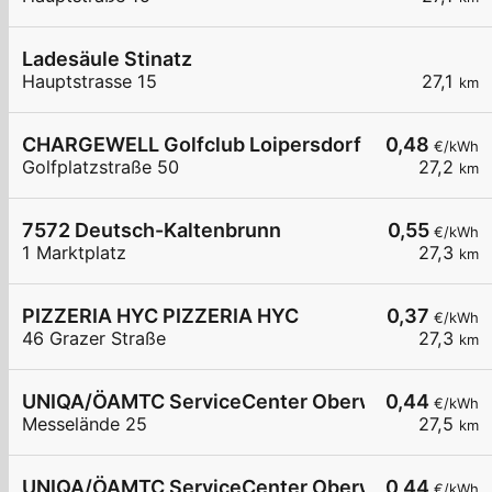
Ladesäule Stinatz
Hauptstrasse 15
27,1
km
CHARGEWELL Golfclub Loipersdorf
0,48
€/kWh
Golfplatzstraße 50
27,2
km
7572 Deutsch-Kaltenbrunn
0,55
€/kWh
1 Marktplatz
27,3
km
PIZZERIA HYC PIZZERIA HYC
0,37
€/kWh
46 Grazer Straße
27,3
km
UNIQA/ÖAMTC ServiceCenter Oberwart - 1
0,44
€/kWh
Messelände 25
27,5
km
UNIQA/ÖAMTC ServiceCenter Oberwart - 2
0,44
€/kWh