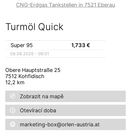
CNG-Erdgas Tankstellen in 7521 Eberau
Turmöl Quick
Super 95
1,733
€
08.08.2026 - 08:01
Obere Hauptstraße 25
7512
Kohfidisch
12,2
km
Zobrazit na mapě
Otevírací doba
marketing-box@orlen-austria.at