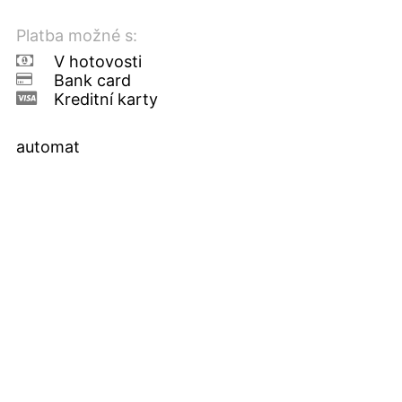
Platba možné s:
V hotovosti
Bank card
Kreditní karty
automat