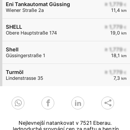
Eni Tankautomat Güssing
≥ 1,779
€
Wiener Straße 2a
11,4
km
SHELL
≥ 1,779
€
Obere Hauptstraße 174
19,0
km
Shell
≥ 1,779
€
Güssingerstraße 1
18,1
km
Turmöl
≥ 1,779
€
Lindenstrasse 35
7,3
km
Nejlevnejší natankovat v 7521 Eberau.
Jednoduché srovnání cen za naftu a benzín