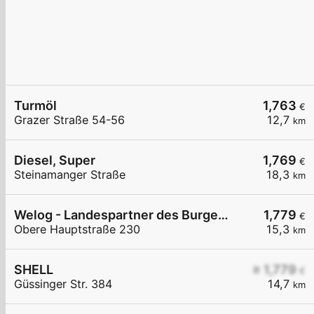
Turmöl
1,763
€
Grazer Straße 54-56
12,7
km
Diesel, Super
1,769
€
Steinamanger Straße
18,3
km
Welog - Landespartner des Burgenlands
1,779
€
Obere Hauptstraße 230
15,3
km
SHELL
≥ 1,779
€
Güssinger Str. 384
14,7
km