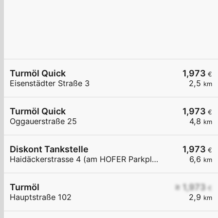
Turmöl Quick
1,973
€
Eisenstädter Straße 3
2,5
km
Turmöl Quick
1,973
€
Oggauerstraße 25
4,8
km
Diskont Tankstelle
1,973
€
Haidäckerstrasse 4 (am HOFER Parkplatz)
6,6
km
Turmöl
≥ 1,973
€
Hauptstraße 102
2,9
km