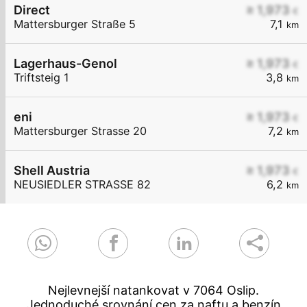
Direct
≥ 1,973
€
Mattersburger Straße 5
7,1
km
Lagerhaus-Genol
≥ 1,973
€
Triftsteig 1
3,8
km
eni
≥ 1,973
€
Mattersburger Strasse 20
7,2
km
Shell Austria
≥ 1,973
€
NEUSIEDLER STRASSE 82
6,2
km
Nejlevnejší natankovat v 7064 Oslip.
Jednoduché srovnání cen za naftu a benzín