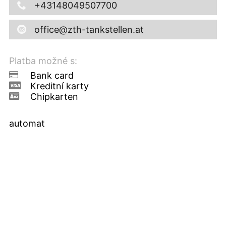
+43148049507700
office@zth-tankstellen.at
Platba možné s:
Bank card
Kreditní karty
Chipkarten
automat