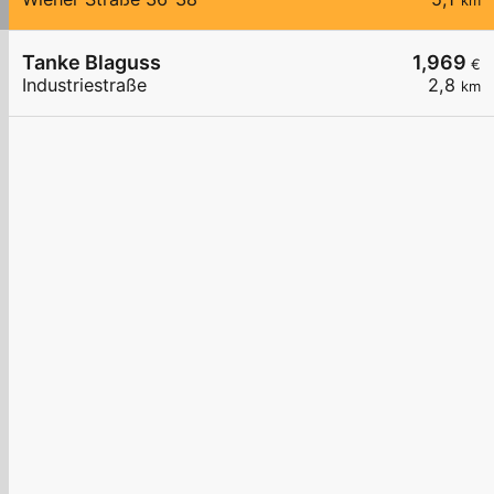
km
Tanke Blaguss
1,969
€
Industriestraße
2,8
km