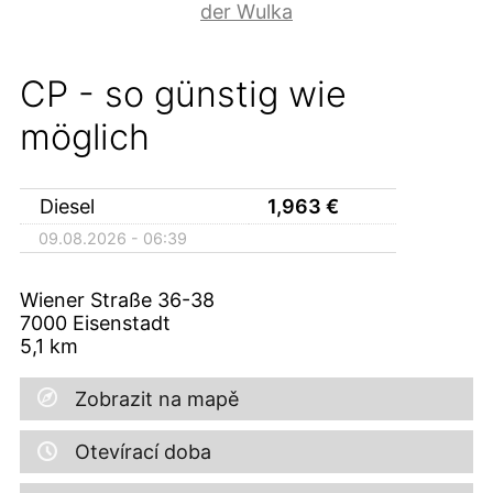
der Wulka
CP - so günstig wie
möglich
Diesel
1,963
€
09.08.2026 - 06:39
Wiener Straße 36-38
7000
Eisenstadt
5,1
km
Zobrazit na mapě
Otevírací doba