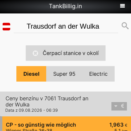
TankBillig.in
Čerpací stanice v okolí
Diesel
Super 95
Electric
Ceny benzínu v 7061 Trausdorf an
der Wulka
Data z 09.08.2026 - 06:39
CP - so günstig wie möglich
1,963
€
Wiener Straße 36-38
5,1