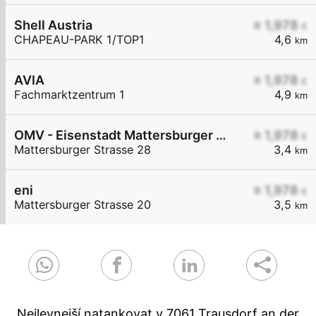
Shell Austria
≥ 1,978
€
CHAPEAU-PARK 1/TOP1
4,6
km
AVIA
≥ 1,978
€
Fachmarktzentrum 1
4,9
km
OMV - Eisenstadt Mattersburger Straße 28
≥ 1,978
€
Mattersburger Strasse 28
3,4
km
eni
≥ 1,978
€
Mattersburger Strasse 20
3,5
km
Nejlevnejší natankovat v 7061 Trausdorf an der