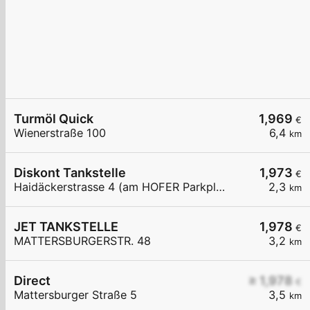
Turmöl Quick
1,969
€
Wienerstraße 100
6,4
km
Diskont Tankstelle
1,973
€
Haidäckerstrasse 4 (am HOFER Parkplatz)
2,3
km
JET TANKSTELLE
1,978
€
MATTERSBURGERSTR. 48
3,2
km
Direct
≥ 1,978
€
Mattersburger Straße 5
3,5
km