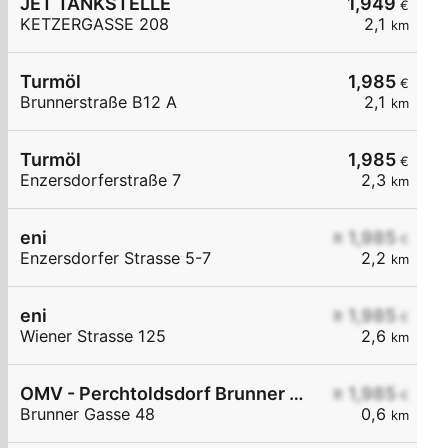
JET TANKSTELLE
1,949
€
KETZERGASSE 208
2,1
km
Turmöl
1,985
€
Brunnerstraße B12 A
2,1
km
Turmöl
1,985
€
Enzersdorferstraße 7
2,3
km
eni
≥ 1,985
€
Enzersdorfer Strasse 5-7
2,2
km
eni
≥ 1,985
€
Wiener Strasse 125
2,6
km
OMV - Perchtoldsdorf Brunner Gasse 48
≥ 1,985
€
Brunner Gasse 48
0,6
km