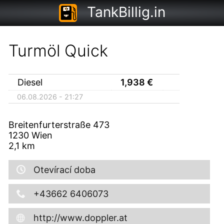
TankBillig.in
Turmöl Quick
Diesel
1,938
€
06.08.2026 - 21:27
Breitenfurterstraße 473
1230
Wien
2,1
km
Otevírací doba
+43662 6406073
http://www.doppler.at