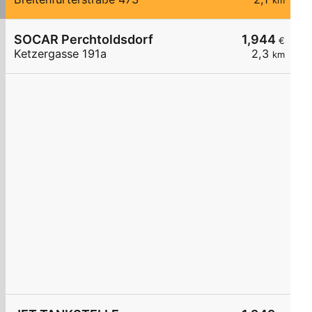
km
SOCAR Perchtoldsdorf
1,944
€
Ketzergasse 191a
2,3
km