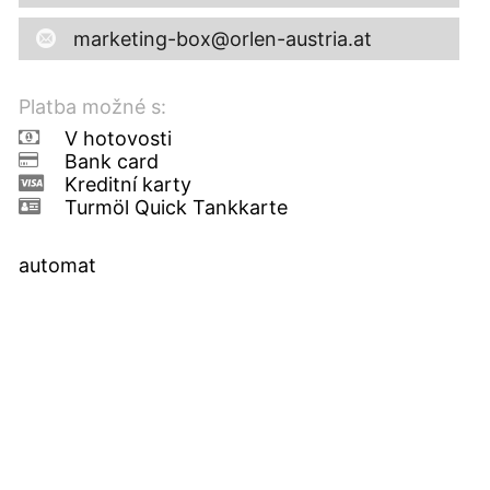
marketing-box@orlen-austria.at
Platba možné s:
V hotovosti
Bank card
Kreditní karty
Turmöl Quick Tankkarte
automat