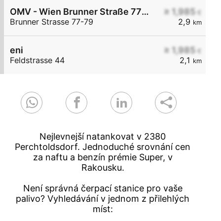
OMV - Wien Brunner Straße 77-79
≥ 1,985
€
Brunner Strasse 77-79
2,9
km
eni
≥ 1,985
€
Feldstrasse 44
2,1
km
Nejlevnejší natankovat v 2380
Perchtoldsdorf. Jednoduché srovnání cen
za naftu a benzín prémie Super, v
Rakousku.
Není správná čerpací stanice pro vaše
palivo? Vyhledávání v jednom z přilehlých
míst: