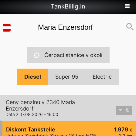
TankBillig.in
Čerpací stanice v okolí
Diesel
Super 95
Electric
Ceny benzínu v 2340 Maria
Enzersdorf
Data z 07.08.2026 - 16:00
Diskont Tankstelle
1,979
€
Johann-Steinböck-Strasse 18 (am HOFER Parkplatz)
2,1