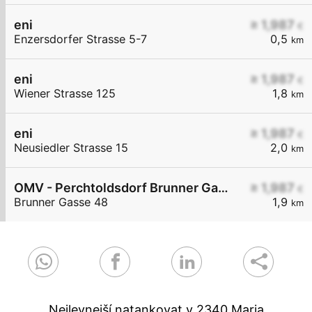
eni
≥ 1,987
€
Enzersdorfer Strasse 5-7
0,5
km
eni
≥ 1,987
€
Wiener Strasse 125
1,8
km
eni
≥ 1,987
€
Neusiedler Strasse 15
2,0
km
OMV - Perchtoldsdorf Brunner Gasse 48
≥ 1,987
€
Brunner Gasse 48
1,9
km
Nejlevnejší natankovat v 2340 Maria