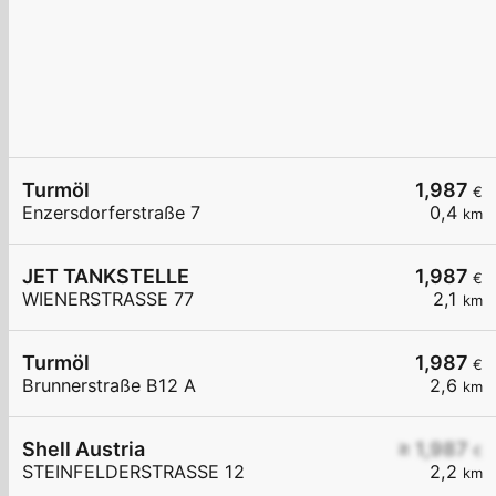
Turmöl
1,987
€
Enzersdorferstraße 7
0,4
km
JET TANKSTELLE
1,987
€
WIENERSTRASSE 77
2,1
km
Turmöl
1,987
€
Brunnerstraße B12 A
2,6
km
Shell Austria
≥ 1,987
€
STEINFELDERSTRASSE 12
2,2
km