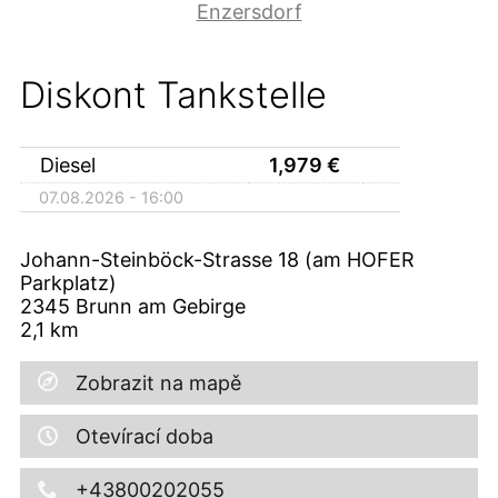
Enzersdorf
Diskont Tankstelle
Diesel
1,979
€
07.08.2026 - 16:00
Johann-Steinböck-Strasse 18 (am HOFER
Parkplatz)
2345
Brunn am Gebirge
2,1
km
Zobrazit na mapě
Otevírací doba
+43800202055