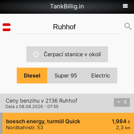
TankBillig.in
Čerpací stanice v okolí
Diesel
Super 95
Electric
Ceny benzínu v 2136 Ruhhof
Data z 08.08.2026 - 07:55
boesch energy, turmöl Quick
1,984
€
Nordbahnstr. 53
2,3
km