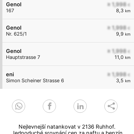
Genol
≥ 1,998
€
167
8,3
km
Genol
≥ 1,998
€
Nr. 625/1
9,9
km
Genol
≥ 1,998
€
Hauptstrasse 7
11,0
km
eni
≥ 1,998
€
Simon Scheiner Strasse 6
3,5
km
Nejlevnejší natankovat v 2136 Ruhhof.
Jednoduché srovnání cen za naftu a benzín