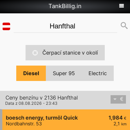
TankBillig.in
Čerpací stanice v okolí
Diesel
Super 95
Electric
Ceny benzínu v 2136 Hanfthal
Data z 08.08.2026 - 23:43
boesch energy, turmöl Quick
1,984
€
Nordbahnstr. 53
2,1
km