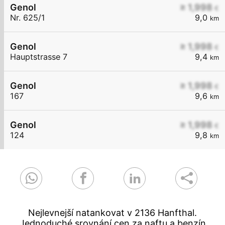
Genol
≥ 1,998
€
Nr. 625/1
9,0
km
Genol
≥ 1,998
€
Hauptstrasse 7
9,4
km
Genol
≥ 1,998
€
167
9,6
km
Genol
≥ 1,998
€
124
9,8
km
Nejlevnejší natankovat v 2136 Hanfthal.
Jednoduché srovnání cen za naftu a benzín