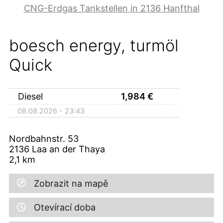
CNG-Erdgas Tankstellen in 2136 Hanfthal
boesch energy, turmöl
Quick
Diesel
1,984
€
08.08.2026 - 23:43
Nordbahnstr. 53
2136
Laa an der Thaya
2,1
km
Zobrazit na mapě
Otevírací doba