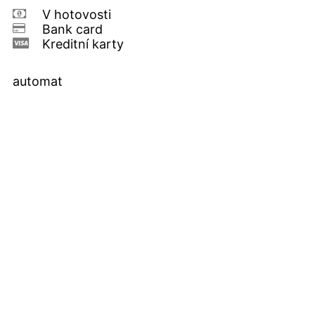
V hotovosti
Bank card
Kreditní karty
automat