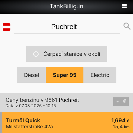
TankBillig.in
Čerpací stanice v okolí
Diesel
Super 95
Electric
Ceny benzínu v 9861 Puchreit
Data z 07.08.2026 - 10:15
Turmöl Quick
1,694
€
Millstätterstraße 42a
15,4
km