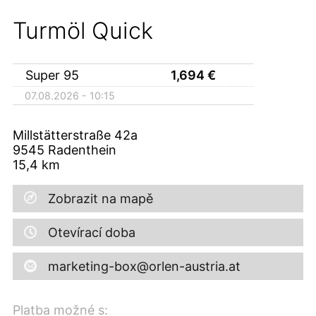
Turmöl Quick
Super 95
1,694
€
07.08.2026 - 10:15
Millstätterstraße 42a
9545
Radenthein
15,4
km
Zobrazit na mapě
Otevírací doba
marketing-box@orlen-austria.at
Platba možné s: