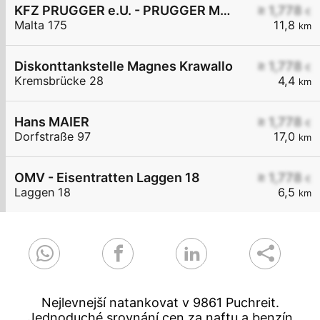
KFZ PRUGGER e.U. - PRUGGER Maltatal Diskont
≥ 1,778
€
Malta 175
11,8
km
Diskonttankstelle Magnes Krawallo
≥ 1,778
€
Kremsbrücke 28
4,4
km
Hans MAIER
≥ 1,778
€
Dorfstraße 97
17,0
km
OMV - Eisentratten Laggen 18
≥ 1,778
€
Laggen 18
6,5
km
Nejlevnejší natankovat v 9861 Puchreit.
Jednoduché srovnání cen za naftu a benzín