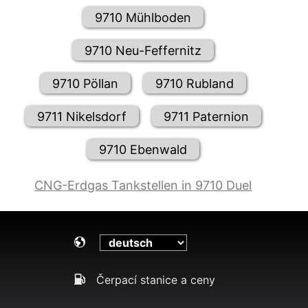
9710 Mühlboden
9710 Neu-Feffernitz
9710 Pöllan
9710 Rubland
9711 Nikelsdorf
9711 Paternion
9710 Ebenwald
CNG-Erdgas Tankstellen in 9710 Duel
Čerpací stanice a ceny