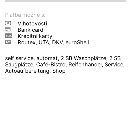
Platba možné s:
V hotovosti
Bank card
Kreditní karty
Routex, UTA, DKV, euroShell
self service, automat, 2 SB Waschplätze, 2 SB
Saugplätze, Café-Bistro, Reifenhandel, Service,
Autoaufbereitung, Shop