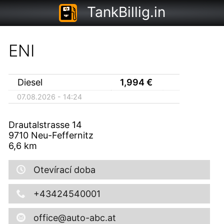
TankBillig.in
ENI
Diesel
1,994
€
07.08.2026 - 14:24
Drautalstrasse 14
9710
Neu-Feffernitz
6,6
km
Otevírací doba
+43424540001
office@auto-abc.at