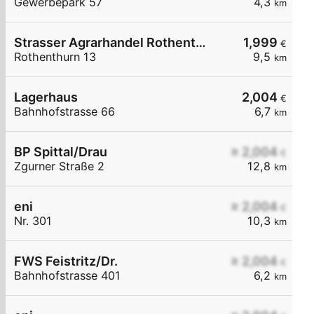
Gewerbepark 57
4,3
km
Strasser Agrarhandel Rothenthurn
1,999
€
Rothenthurn 13
9,5
km
Lagerhaus
2,004
€
Bahnhofstrasse 66
6,7
km
BP Spittal/Drau
≥ 2,004
€
Zgurner Straße 2
12,8
km
eni
≥ 2,004
€
Nr. 301
10,3
km
FWS Feistritz/Dr.
≥ 2,004
€
Bahnhofstrasse 401
6,2
km