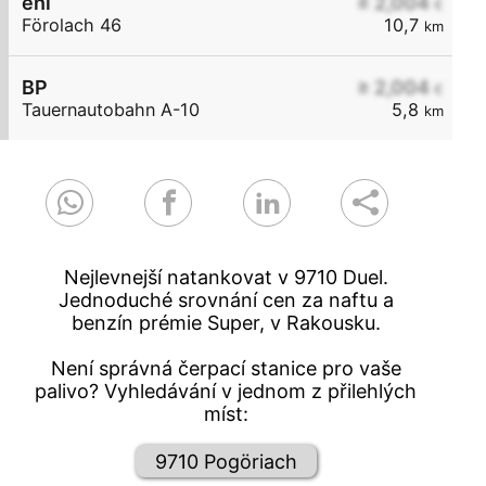
eni
≥ 2,004
€
Förolach 46
10,7
km
BP
≥ 2,004
€
Tauernautobahn A-10
5,8
km
Nejlevnejší natankovat v 9710 Duel.
Jednoduché srovnání cen za naftu a
benzín prémie Super, v Rakousku.
Není správná čerpací stanice pro vaše
palivo? Vyhledávání v jednom z přilehlých
míst:
9710 Pogöriach