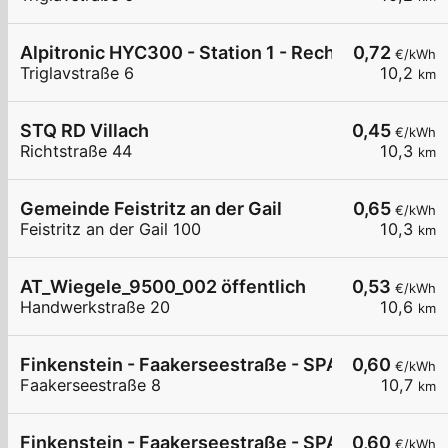
Alpitronic HYC300 - Station 1 - Rechts
0,72
€/kWh
Triglavstraße 6
10,2
km
STQ RD Villach
0,45
€/kWh
Richtstraße 44
10,3
km
Gemeinde Feistritz an der Gail
0,65
€/kWh
Feistritz an der Gail 100
10,3
km
AT_Wiegele_9500_002 öffentlich
0,53
€/kWh
Handwerkstraße 20
10,6
km
Finkenstein - Faakerseestraße - SPAR
0,60
€/kWh
Faakerseestraße 8
10,7
km
Finkenstein - Faakerseestraße - SPAR
0,60
€/kWh