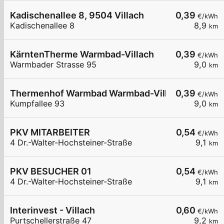
Kadischenallee 8, 9504 Villach
0,39
€/kWh
Kadischenallee 8
8,9
km
KärntenTherme Warmbad-Villach
0,39
€/kWh
Warmbader Strasse 95
9,0
km
Thermenhof Warmbad Warmbad-Villach
0,39
€/kWh
Kumpfallee 93
9,0
km
PKV MITARBEITER
0,54
€/kWh
4 Dr.-Walter-Hochsteiner-Straße
9,1
km
PKV BESUCHER 01
0,54
€/kWh
4 Dr.-Walter-Hochsteiner-Straße
9,1
km
Interinvest - Villach
0,60
€/kWh
Purtschellerstraße 47
9,2
km