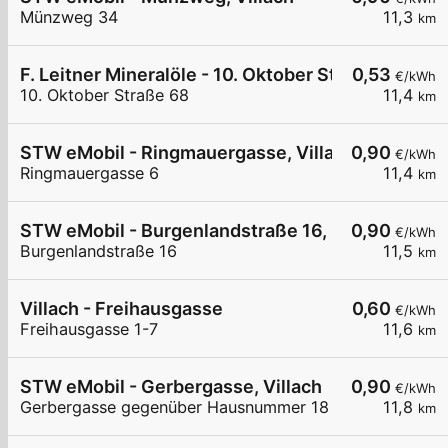
Münzweg 34
11,3
km
F. Leitner Mineralöle - 10. Oktober Straße I
0,53
€/kWh
10. Oktober Straße 68
11,4
km
STW eMobil - Ringmauergasse, Villach
0,90
€/kWh
Ringmauergasse 6
11,4
km
STW eMobil - Burgenlandstraße 16, 9500 Villach
0,90
€/kWh
Burgenlandstraße 16
11,5
km
Villach - Freihausgasse
0,60
€/kWh
Freihausgasse 1-7
11,6
km
STW eMobil - Gerbergasse, Villach
0,90
€/kWh
Gerbergasse gegenüber Hausnummer 18
11,8
km