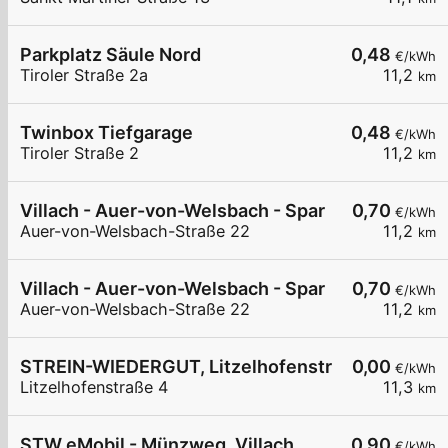
Parkplatz Säule Nord
0,48
€/kWh
Tiroler Straße 2a
11,2
km
Twinbox Tiefgarage
0,48
€/kWh
Tiroler Straße 2
11,2
km
Villach - Auer-von-Welsbach - Spar
0,70
€/kWh
Auer-von-Welsbach-Straße 22
11,2
km
Villach - Auer-von-Welsbach - Spar
0,70
€/kWh
Auer-von-Welsbach-Straße 22
11,2
km
STREIN-WIEDERGUT, Litzelhofenstraße 4, Villac
0,00
€/kWh
Litzelhofenstraße 4
11,3
km
STW eMobil - Münzweg, Villach
0,90
€/kWh