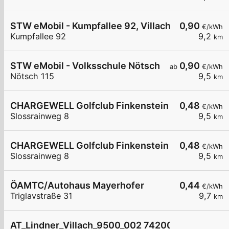
STW eMobil - Kumpfallee 92, Villach
0,90
€/kWh
Kumpfallee 92
9,2
km
STW eMobil - Volksschule Nötsch
0,90
ab
€/kWh
Nötsch 115
9,5
km
CHARGEWELL Golfclub Finkenstein 1
0,48
€/kWh
Slossrainweg 8
9,5
km
CHARGEWELL Golfclub Finkenstein 2
0,48
€/kWh
Slossrainweg 8
9,5
km
ÖAMTC/Autohaus Mayerhofer
0,44
€/kWh
Triglavstraße 31
9,7
km
AT_Lindner_Villach_9500_002 7420083949 öffen