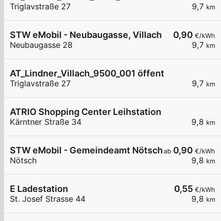
Triglavstraße 27
9,7
km
STW eMobil - Neubaugasse, Villach
0,90
€/kWh
Neubaugasse 28
9,7
km
AT_Lindner_Villach_9500_001 öffentlich
Triglavstraße 27
9,7
km
ATRIO Shopping Center Leihstation 2
Kärntner Straße 34
9,8
km
STW eMobil - Gemeindeamt Nötsch
0,90
ab
€/kWh
Nötsch
9,8
km
E Ladestation
0,55
€/kWh
St. Josef Strasse 44
9,8
km