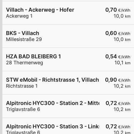
Villach - Ackerweg - Hofer
0,70
€/kWh
Ackerweg 1
10,0
km
BKS - Villach
0,60
€/kWh
Millesistraße 29
10,0
km
HZA BAD BLEIBERG 1
0,54
€/kWh
28 Thermenweg
10,1
km
STW eMobil - Richtstrasse 1, Villach
0,90
€/kWh
Richtstrasse 1
10,2
km
Alpitronic HYC300 - Station 2 - Mitte
0,72
€/kWh
Triglavstraße 6
10,2
km
Alpitronic HYC300 - Station 3 - Links
0,72
€/kWh
Triglavstraße 6
10,2
km