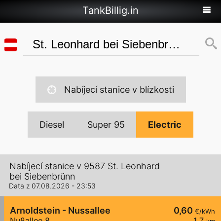
TankBillig.in
Nabíjecí stanice v blízkosti
Diesel
Super 95
Electric
Nabíjecí stanice v 9587 St. Leonhard
bei Siebenbrünn
Data z 07.08.2026 - 23:53
Arnoldstein - Nussallee
0,60
€/kWh
Nußallee 8
1,7