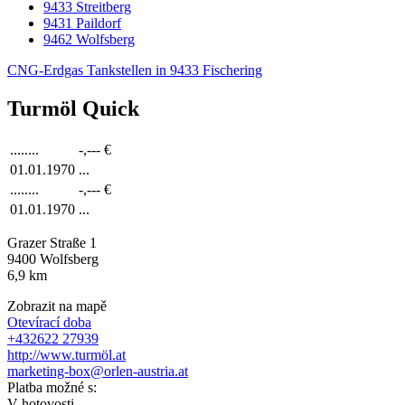
9433 Streitberg
9431 Paildorf
9462 Wolfsberg
CNG-Erdgas Tankstellen in 9433 Fischering
Turmöl Quick
........
-,---
€
01.01.1970
...
........
-,---
€
01.01.1970
...
Grazer Straße 1
9400
Wolfsberg
6,9
km
Zobrazit na mapě
Otevírací doba
+432622 27939
http://www.turmöl.at
marketing-box@orlen-austria.at
Platba možné s:
V hotovosti