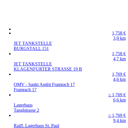
1,758
€
3,9
km
JET TANKSTELLE
BURGSTALL 151
1,758
€
4,7
km
JET TANKSTELLE
KLAGENFURTER STRASSE 19 B
1,769
€
4,6
km
OMV - Sankt Andrä Framrach 17
Framrach 17
≥ 1,769
€
6,6
km
Lagerhaus
Tanglstrasse 2
≥ 1,769
€
9,4
km
Raiff. Lagerhaus St. Paul