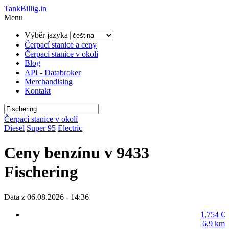
TankBillig.in
Menu
Výběr jazyka
Čerpací stanice a ceny
Čerpací stanice v okolí
Blog
API - Databroker
Merchandising
Kontakt
Čerpací stanice v okolí
Diesel
Super 95
Electric
Ceny benzínu v 9433
Fischering
Data z 06.08.2026 - 14:36
1,754
€
6,9
km