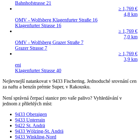
Bahnhofstrasse 21
≥ 1,769
€
4,8
km
OMV - Wolfsberg Klagenfurter Straße 16
Klagenfurter Strasse 16
≥ 1,769
€
7,0
km
OMV - Wolfsberg Grazer Straße 7
Grazer Strasse 7
≥ 1,769
€
3,9
km
eni
Klagenfurter Strasse 40
Nejlevnejší natankovat v 9433 Fischering. Jednoduché srovnání cen
za naftu a benzín prémie Super, v Rakousku.
Není správná čerpací stanice pro vaše palivo? Vyhledávání v
jednom z přilehlých míst:
9433 Oberaigen
9433 Unterrain
9422 St. Andrä
9433 Wölzing-St. Andrä
9433 Winkling-Nord