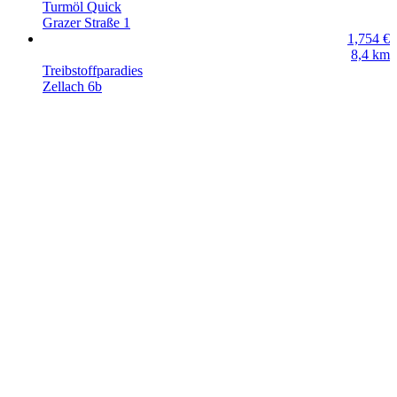
Turmöl Quick
Grazer Straße 1
1,754
€
8,4
km
Treibstoffparadies
Zellach 6b