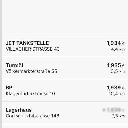
JET TANKSTELLE
1,934
€
VILLACHER STRASSE 43
4,4
km
Turmöl
1,935
€
Völkermarkterstraße 55
3,5
km
BP
1,939
€
Klagenfurterstrasse 10
10,4
km
Lagerhaus
≥ 1,939
€
Görtschitztalstrasse 146
7,3
km