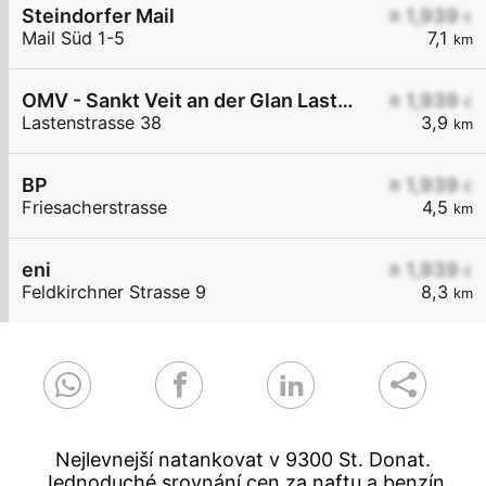
Steindorfer Mail
≥ 1,939
€
Mail Süd 1-5
7,1
km
OMV - Sankt Veit an der Glan Lastenstraße 38
≥ 1,939
€
Lastenstrasse 38
3,9
km
BP
≥ 1,939
€
Friesacherstrasse
4,5
km
eni
≥ 1,939
€
Feldkirchner Strasse 9
8,3
km
Nejlevnejší natankovat v 9300 St. Donat.
Jednoduché srovnání cen za naftu a benzín