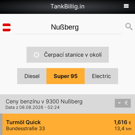
TankBillig.in
Čerpací stanice v okolí
Diesel
Super 95
Electric
Ceny benzínu v 9300 Nußberg
Data z 08.08.2026 - 02:24
Turmöl Quick
1,616
€
Bundesstraße 33
13,4
km