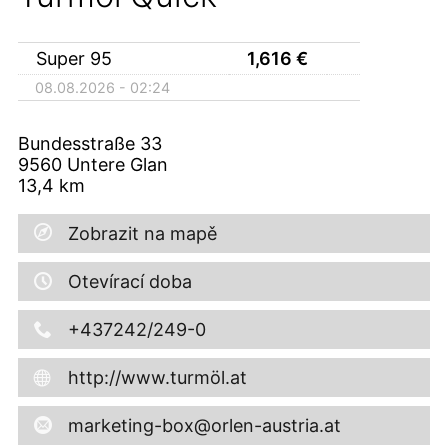
Super 95
1,616
€
08.08.2026 - 02:24
Bundesstraße 33
9560
Untere Glan
13,4
km
Zobrazit na mapě
Otevírací doba
+437242/249-0
http://www.turmöl.at
marketing-box@orlen-austria.at