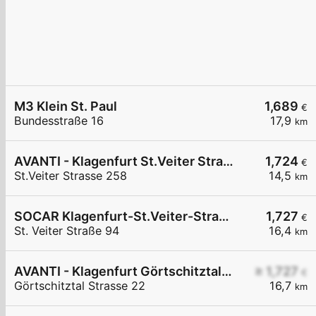
M3 Klein St. Paul
1,689
€
Bundesstraße 16
17,9
km
AVANTI - Klagenfurt St.Veiter Straße 258
1,724
€
St.Veiter Strasse 258
14,5
km
SOCAR Klagenfurt-St.Veiter-Straße
1,727
€
St. Veiter Straße 94
16,4
km
AVANTI - Klagenfurt Görtschitztal Straße 22
≥ 1,727
€
Görtschitztal Strasse 22
16,7
km