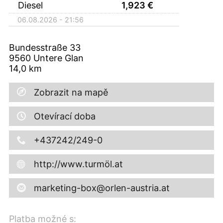
Diesel
1,923
€
06.08.2026 - 21:56
Bundesstraße 33
9560
Untere Glan
14,0
km
Zobrazit na mapě
Otevírací doba
+437242/249-0
http://www.turmöl.at
marketing-box@orlen-austria.at
Platba možné s: