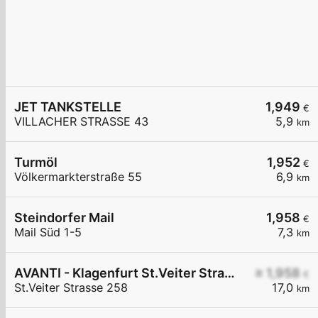
JET TANKSTELLE
1,949
€
VILLACHER STRASSE 43
5,9
km
Turmöl
1,952
€
Völkermarkterstraße 55
6,9
km
Steindorfer Mail
1,958
€
Mail Süd 1-5
7,3
km
AVANTI - Klagenfurt St.Veiter Straße 258
≥ 1,958
€
St.Veiter Strasse 258
17,0
km