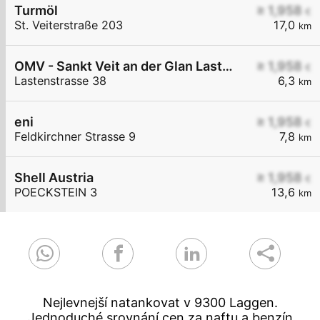
Turmöl
≥ 1,958
€
St. Veiterstraße 203
17,0
km
OMV - Sankt Veit an der Glan Lastenstraße 38
≥ 1,958
€
Lastenstrasse 38
6,3
km
eni
≥ 1,958
€
Feldkirchner Strasse 9
7,8
km
Shell Austria
≥ 1,958
€
POECKSTEIN 3
13,6
km
Nejlevnejší natankovat v 9300 Laggen.
Jednoduché srovnání cen za naftu a benzín