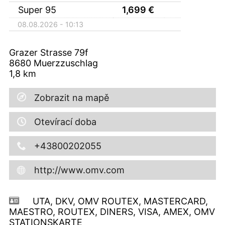
Super 95
1,699
€
08.08.2026 - 10:13
Grazer Strasse 79f
8680
Muerzzuschlag
1,8
km
Zobrazit na mapě
Otevírací doba
+43800202055
http://www.omv.com
UTA, DKV, OMV ROUTEX, MASTERCARD,
MAESTRO, ROUTEX, DINERS, VISA, AMEX, OMV
STATIONSKARTE