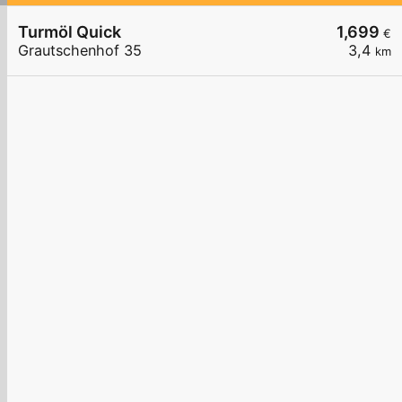
Turmöl Quick
1,699
€
Grautschenhof 35
3,4
km