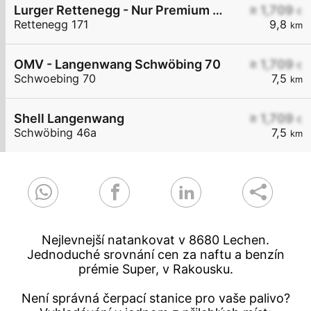
Lurger Rettenegg - Nur Premium Diesel+ Euro Super 95
≥ 1,709
€
Rettenegg 171
9,8
km
OMV - Langenwang Schwöbing 70
≥ 1,709
€
Schwoebing 70
7,5
km
Shell Langenwang
≥ 1,709
€
Schwöbing 46a
7,5
km
Nejlevnejší natankovat v 8680 Lechen.
Jednoduché srovnání cen za naftu a benzín
prémie Super, v Rakousku.
Není správná čerpací stanice pro vaše palivo?