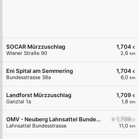
SOCAR Mürzzuschlag
1,704
€
Wiener Straße 90
2,6
km
Eni Spital am Semmering
1,704
€
Bundesstrasse 38a
6,0
km
Landforst Mürzzuschlag
1,709
€
Ganztal 1a
1,8
km
OMV - Neuberg Lahnsattel Bundesstraße
≥ 1,709
€
Lahnsattel Bundesstrasse
11,0
km