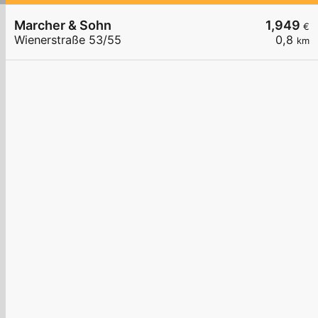
Marcher & Sohn
1,949
€
Wienerstraße 53/55
0,8
km