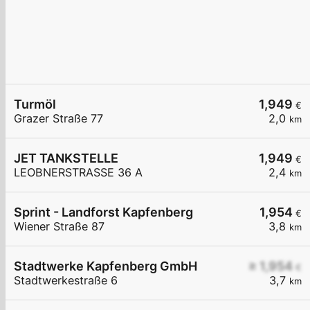
Turmöl
1,949
€
Grazer Straße 77
2,0
km
JET TANKSTELLE
1,949
€
LEOBNERSTRASSE 36 A
2,4
km
Sprint - Landforst Kapfenberg
1,954
€
Wiener Straße 87
3,8
km
Stadtwerke Kapfenberg GmbH
≥ 1,954
€
Stadtwerkestraße 6
3,7
km