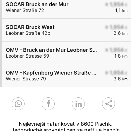
SOCAR Bruck an der Mur
≥ 1,954
€
Wiener Straße 72
1,1
km
SOCAR Bruck West
≥ 1,954
€
Leobner Straße 42b
2,6
km
OMV - Bruck an der Mur Leobner Straße 59
≥ 1,954
€
Leobner Strasse 59
1,8
km
OMV - Kapfenberg Wiener Straße 79
≥ 1,954
€
Wiener Strasse 79
3,6
km
Nejlevnejší natankovat v 8600 Pischk.
Jednoduché srovnání cen za naftu a benzín