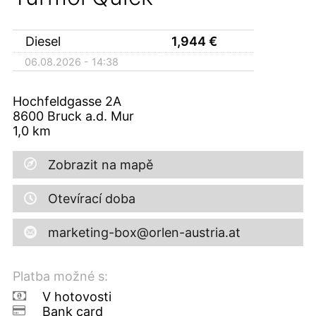
Diesel
1,944
€
06.08.2026 - 14:38
Hochfeldgasse 2A
8600
Bruck a.d. Mur
1,0
km
Zobrazit na mapě
Otevírací doba
marketing-box@orlen-austria.at
Platba možné s:
V hotovosti
Bank card