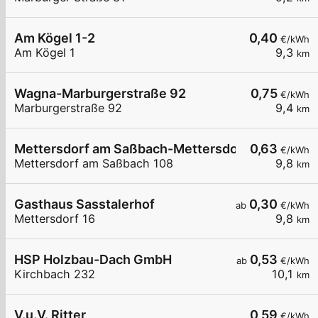
Am Kögel 1-2
0,40
€/kWh
Am Kögel 1
9,3
km
Wagna-Marburgerstraße 92
0,75
€/kWh
Marburgerstraße 92
9,4
km
Mettersdorf am Saßbach-Mettersdorf am Saßba
0,63
€/kWh
Mettersdorf am Saßbach 108
9,8
km
Gasthaus Sasstalerhof
0,30
ab
€/kWh
Mettersdorf 16
9,8
km
HSP Holzbau-Dach GmbH
0,53
ab
€/kWh
Kirchbach 232
10,1
km
V.u.V. Ritter
0,59
€/kWh