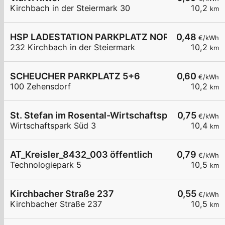
Kirchbach in der Steiermark 30
10,2
km
HSP LADESTATION PARKPLATZ NORD
0,48
€/kWh
232 Kirchbach in der Steiermark
10,2
km
SCHEUCHER PARKPLATZ 5+6
0,60
€/kWh
100 Zehensdorf
10,2
km
St. Stefan im Rosental-Wirtschaftspark Süd 3
0,75
€/kWh
Wirtschaftspark Süd 3
10,4
km
AT_Kreisler_8432_003 öffentlich
0,79
€/kWh
Technologiepark 5
10,5
km
Kirchbacher Straße 237
0,55
€/kWh
Kirchbacher Straße 237
10,5
km