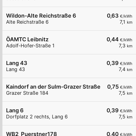
Wildon-Alte Reichstraße 6
0,63
€/kWh
Alte Reichstraße 6
7,1
km
ÖAMTC Leibnitz
0,44
€/kWh
Adolf-Hofer-Straße 1
7,3
km
Lang 43
0,39
€/kWh
Lang 43
7,4
km
Kaindorf an der Sulm-Grazer Straße 184
0,75
€/kWh
Grazer Straße 184
7,5
km
Lang 6
0,39
€/kWh
Dorfplatz 2 rechts, Lang 6
7,5
km
WB2_Puerstner178
0,40
€/kWh