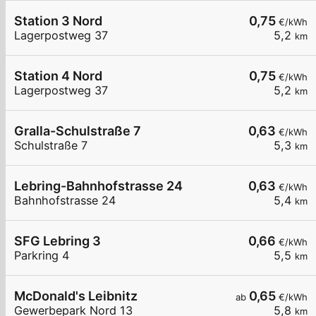
Station 3 Nord
0,75
€/kWh
Lagerpostweg 37
5,2
km
Station 4 Nord
0,75
€/kWh
Lagerpostweg 37
5,2
km
Gralla-Schulstraße 7
0,63
€/kWh
Schulstraße 7
5,3
km
Lebring-Bahnhofstrasse 24
0,63
€/kWh
Bahnhofstrasse 24
5,4
km
SFG Lebring 3
0,66
€/kWh
Parkring 4
5,5
km
McDonald's Leibnitz
0,65
ab
€/kWh
Gewerbepark Nord 13
5,8
km