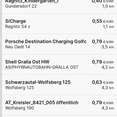
Ragnitz_Kindergarten_1
0,40
€/kWh
Gundersdorf 22
1,0
km
SiCharge
0,55
€/kWh
Ragnitz 54 c
1,1
km
Porsche Destination Charging Golfclub Gut Murs
0,79
€/kWh
Neu Oedt 14
3,5
km
Shell Gralla Ost HW
0,79
€/kWh
A9/PHYRNAUTOBAHN-GRALLA OST
4,2
km
Schwarzautal-Wolfsberg 125
0,63
€/kWh
Wolfsberg 125
4,3
km
AT_Kreisler_8421_005 öffentlich
0,79
€/kWh
Wolfsberg 190
4,3
km