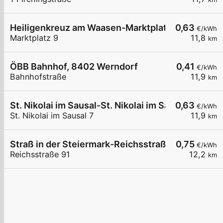
Heiligenkreuz am Waasen-Marktplatz 9
0,63
€/kWh
Marktplatz 9
11,8
km
ÖBB Bahnhof, 8402 Werndorf
0,41
€/kWh
Bahnhofstraße
11,9
km
St. Nikolai im Sausal-St. Nikolai im Sausal 7
0,63
€/kWh
St. Nikolai im Sausal 7
11,9
km
Straß in der Steiermark-Reichsstraße 91
0,75
€/kWh
Reichsstraße 91
12,2
km