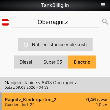
TankBillig.in
Nabíjecí stanice v blízkosti
Diesel
Super 95
Electric
Nabíjecí stanice v 8413 Oberragnitz
Data z 09.08.2026 - 04:53
Ragnitz_Kindergarten_2
0,46
€/kWh
Gundersdorf 22
1,0
km