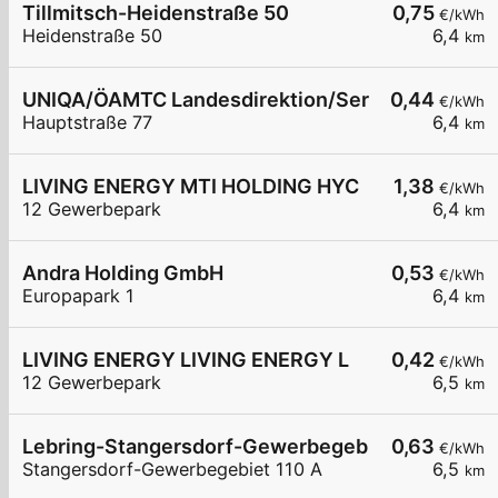
Tillmitsch-Heidenstraße 50
0,75
€/kWh
Heidenstraße 50
6,4
km
UNIQA/ÖAMTC Landesdirektion/ServiceCenter Le
0,44
€/kWh
Hauptstraße 77
6,4
km
LIVING ENERGY MTI HOLDING HYC
1,38
€/kWh
12 Gewerbepark
6,4
km
Andra Holding GmbH
0,53
€/kWh
Europapark 1
6,4
km
LIVING ENERGY LIVING ENERGY L
0,42
€/kWh
12 Gewerbepark
6,5
km
Lebring-Stangersdorf-Gewerbegebiet 110 A
0,63
€/kWh
Stangersdorf-Gewerbegebiet 110 A
6,5
km