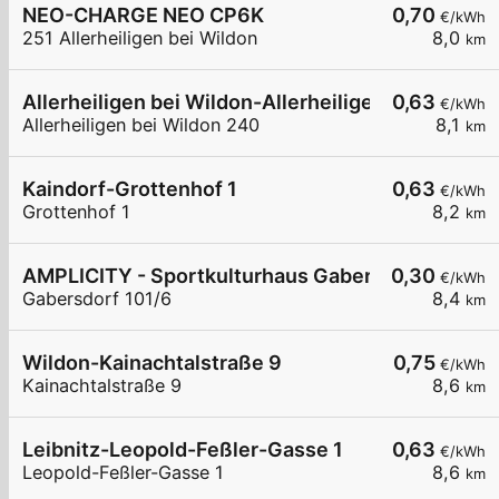
NEO-CHARGE NEO CP6K
0,70
€/kWh
251 Allerheiligen bei Wildon
8,0
km
Allerheiligen bei Wildon-Allerheiligen bei Wildon
0,63
€/kWh
Allerheiligen bei Wildon 240
8,1
km
Kaindorf-Grottenhof 1
0,63
€/kWh
Grottenhof 1
8,2
km
AMPLICITY - Sportkulturhaus Gabersdorf
0,30
€/kWh
Gabersdorf 101/6
8,4
km
Wildon-Kainachtalstraße 9
0,75
€/kWh
Kainachtalstraße 9
8,6
km
Leibnitz-Leopold-Feßler-Gasse 1
0,63
€/kWh
Leopold-Feßler-Gasse 1
8,6
km