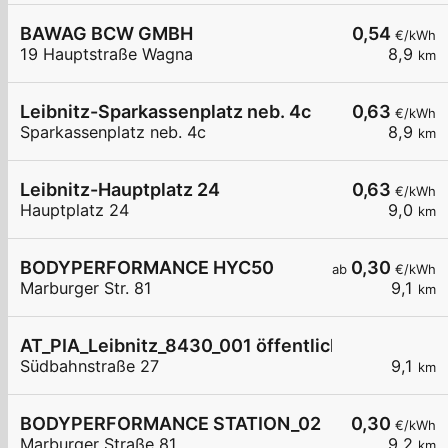
BAWAG BCW GMBH
0,54
€/kWh
19 Hauptstraße Wagna
8,9
km
Leibnitz-Sparkassenplatz neb. 4c
0,63
€/kWh
Sparkassenplatz neb. 4c
8,9
km
Leibnitz-Hauptplatz 24
0,63
€/kWh
Hauptplatz 24
9,0
km
BODYPERFORMANCE HYC50
0,30
ab
€/kWh
Marburger Str. 81
9,1
km
AT_PIA_Leibnitz_8430_001 öffentlich
Südbahnstraße 27
9,1
km
BODYPERFORMANCE STATION_02
0,30
€/kWh
Marburger Straße 81
9,2
km