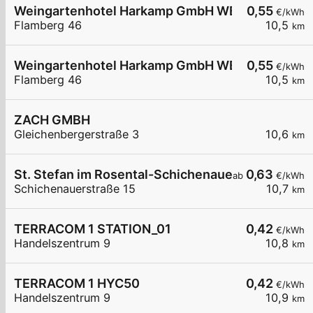
Weingartenhotel Harkamp GmbH WB1
0,55
€/kWh
Flamberg 46
10,5
km
Weingartenhotel Harkamp GmbH WB2
0,55
€/kWh
Flamberg 46
10,5
km
ZACH GMBH
Gleichenbergerstraße 3
10,6
km
St. Stefan im Rosental-Schichenauerstraße 15
0,63
ab
€/kWh
Schichenauerstraße 15
10,7
km
TERRACOM 1 STATION_01
0,42
€/kWh
Handelszentrum 9
10,8
km
TERRACOM 1 HYC50
0,42
€/kWh
Handelszentrum 9
10,9
km