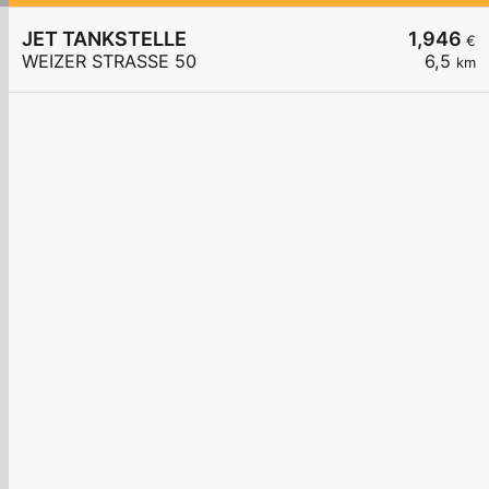
JET TANKSTELLE
1,946
€
WEIZER STRASSE 50
6,5
km