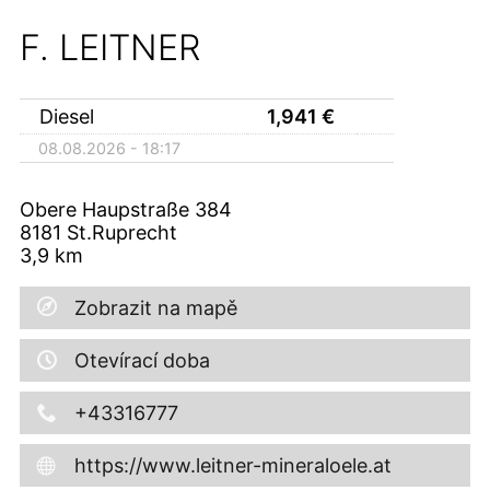
F. LEITNER
Diesel
1,941
€
08.08.2026 - 18:17
Obere Haupstraße 384
8181
St.Ruprecht
3,9
km
Zobrazit na mapě
Otevírací doba
+43316777
https://www.leitner-mineraloele.at