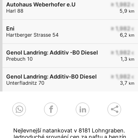
Autohaus Weberhofer e.U
≥ 1,982
€
Harl 88
5,9
km
Eni
≥ 1,982
€
Hartberger Strasse 54
6,2
km
Genol Landring: Additiv -B0 Diesel
≥ 1,982
€
Prebuch 10
1,3
km
Genol Landring: Additiv-B0 Diesel
≥ 1,982
€
Unterfladnitz 70
3,7
km
Nejlevnejší natankovat v 8181 Lohngraben.
Jednoduché srovnání cen za naftu a benzín