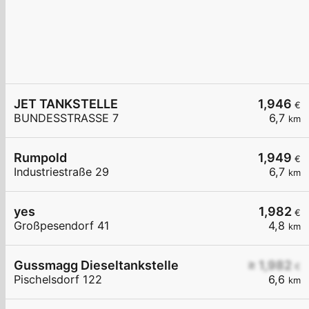
JET TANKSTELLE
1,946
€
BUNDESSTRASSE 7
6,7
km
Rumpold
1,949
€
Industriestraße 29
6,7
km
yes
1,982
€
Großpesendorf 41
4,8
km
Gussmagg Dieseltankstelle
≥ 1,982
€
Pischelsdorf 122
6,6
km