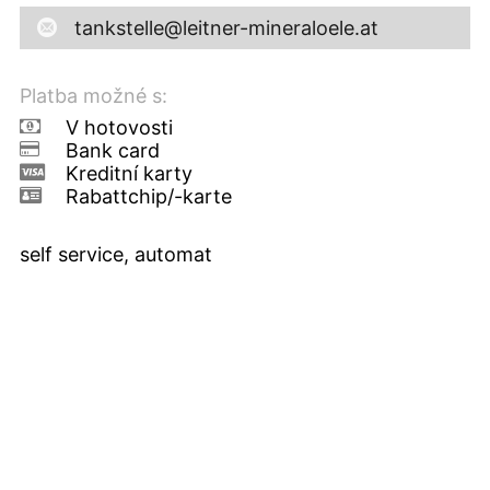
tankstelle@leitner-mineraloele.at
Platba možné s:
V hotovosti
Bank card
Kreditní karty
Rabattchip/-karte
self service, automat