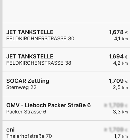
JET TANKSTELLE
1,678
€
FELDKIRCHNERSTRASSE 80
4,1
km
JET TANKSTELLE
1,694
€
FELDKIRCHENSTRASSE 38
4,2
km
SOCAR Zettling
1,709
€
Sternweg 22
2,5
km
OMV - Lieboch Packer Straße 6
≥ 1,709
€
Packer Strasse 6
3,3
km
eni
≥ 1,709
€
Thalerhofstraße 70
1,7
km