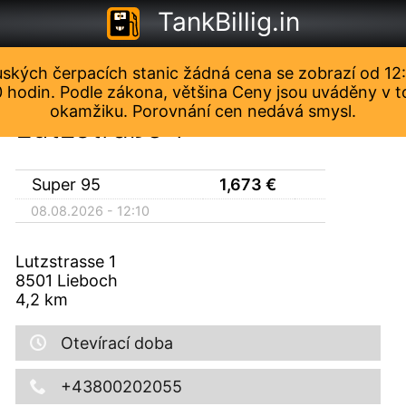
TankBillig.in
ských čerpacích stanic žádná cena se zobrazí od 12
AVANTI - Lieboch
0 hodin. Podle zákona, většina Ceny jsou uváděny v 
okamžiku. Porovnání cen nedává smysl.
Lutzstraße 1
Super 95
1,673
€
08.08.2026 - 12:10
Lutzstrasse 1
8501
Lieboch
4,2
km
Otevírací doba
+43800202055