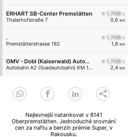
ERHART SB-Center Premstätten
≥ 1,709
€
Thalerhofstraße 7
0,6
km
.
≥ 1,709
€
Premstätterstrasse 182
1,8
km
OMV - Dobl (Kaiserwald) Autobahn A2 (Südautobahn) KM 190
≥ 1,709
€
Autobahn A2 (Suedautobahn) KM 190
2,4
km
Nejlevnejší natankovat v 8141
Oberpremstätten. Jednoduché srovnání
cen za naftu a benzín prémie Super, v
Rakousku.