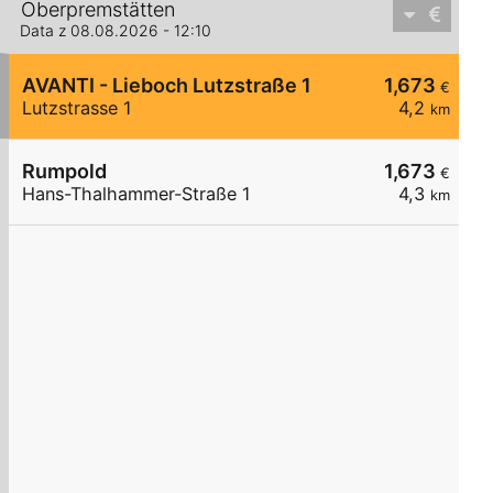
Oberpremstätten
Data z 08.08.2026 - 12:10
AVANTI - Lieboch Lutzstraße 1
1,673
€
Lutzstrasse 1
4,2
km
Rumpold
1,673
€
Hans-Thalhammer-Straße 1
4,3
km