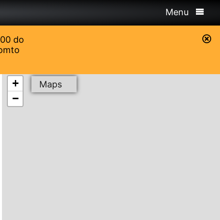
Menu
:00 do
tomto
+
Maps
−