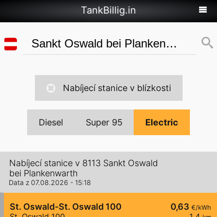
TankBillig.in
Nabíjecí stanice v blízkosti
Diesel
Super 95
Electric
Nabíjecí stanice v 8113 Sankt Oswald
bei Plankenwarth
Data z 07.08.2026 - 15:18
St. Oswald-St. Oswald 100
0,63
€/kWh
St. Oswald 100
1,4