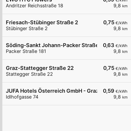
€/kWh
Andritzer Reichsstraße 18
9,8
km
Friesach-Stübinger Straße 2
0,75
€/kWh
Stübinger Straße 2
9,8
km
Söding-Sankt Johann-Packer Straße 181
0,63
€/kWh
Packer Straße 181
9,8
km
Graz-Stattegger Straße 22
0,75
€/kWh
Stattegger Straße 22
9,8
km
JUFA Hotels Österreich GmbH - Graz 1
0,59
€/kWh
Idlhofgasse 74
9,8
km