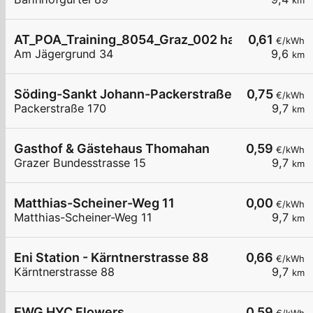
km
AT_POA_Training_8054_Graz_002 halb öffentlich
0,61
€/kWh
Am Jägergrund 34
9,6
km
Söding-Sankt Johann-Packerstraße 170
0,75
€/kWh
Packerstraße 170
9,7
km
Gasthof & Gästehaus Thomahan
0,59
€/kWh
Grazer Bundesstrasse 15
9,7
km
Matthias-Scheiner-Weg 11
0,00
€/kWh
Matthias-Scheiner-Weg 11
9,7
km
Eni Station - Kärntnerstrasse 88
0,66
€/kWh
Kärntnerstrasse 88
9,7
km
EWG HYC Flowers
0,59