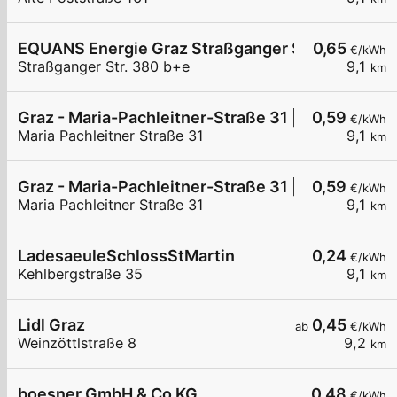
EQUANS Energie Graz Straßganger Straße 380
0,65
€/kWh
Straßganger Str. 380 b+e
9,1
km
Graz - Maria-Pachleitner-Straße 31 | 2 von 2
0,59
€/kWh
Maria Pachleitner Straße 31
9,1
km
Graz - Maria-Pachleitner-Straße 31 | 1 von 2
0,59
€/kWh
Maria Pachleitner Straße 31
9,1
km
LadesaeuleSchlossStMartin
0,24
€/kWh
Kehlbergstraße 35
9,1
km
Lidl Graz
0,45
ab
€/kWh
Weinzöttlstraße 8
9,2
km
boesner GmbH & Co KG
0,48
€/kWh