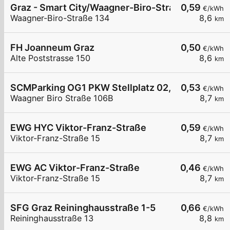
Graz - Smart City/Waagner-Biro-Straße 134
0,59
€/kWh
Waagner-Biro-Straße 134
8,6
km
FH Joanneum Graz
0,50
€/kWh
Alte Poststrasse 150
8,6
km
SCMParking OG1 PKW Stellplatz 02, 03, 04, 32, 3
0,53
€/kWh
Waagner Biro Straße 106B
8,7
km
EWG HYC Viktor-Franz-Straße
0,59
€/kWh
Viktor-Franz-Straße 15
8,7
km
EWG AC Viktor-Franz-Straße
0,46
€/kWh
Viktor-Franz-Straße 15
8,7
km
SFG Graz Reininghausstraße 1-5
0,66
€/kWh
Reininghausstraße 13
8,8
km