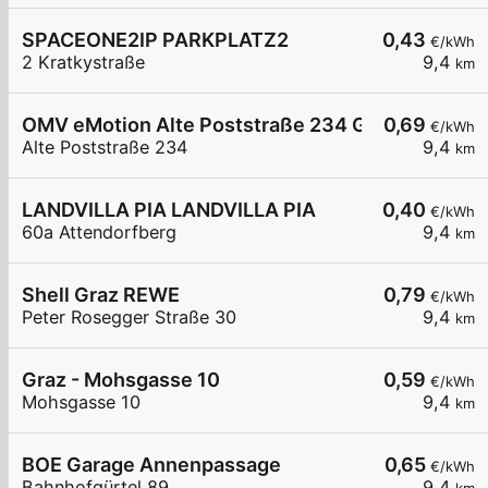
SPACEONE2IP PARKPLATZ2
0,43
€/kWh
2 Kratkystraße
9,4
km
OMV eMotion Alte Poststraße 234 Graz
0,69
€/kWh
Alte Poststraße 234
9,4
km
LANDVILLA PIA LANDVILLA PIA
0,40
€/kWh
60a Attendorfberg
9,4
km
Shell Graz REWE
0,79
€/kWh
Peter Rosegger Straße 30
9,4
km
Graz - Mohsgasse 10
0,59
€/kWh
Mohsgasse 10
9,4
km
BOE Garage Annenpassage
0,65
€/kWh
Bahnhofgürtel 89
9,4