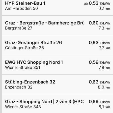
HYP Steiner-Bau 1
0,53
ab
€/kWh
Am Harboden 50
6,7
km
Graz - Bergstraße - Barmherzige Brüder
0,60
€/kWh
Bergstraße 27
7,3
km
Graz-Göstinger Straße 26
0,63
€/kWh
Göstinger Straße 26
7,7
km
EWG HYC Shopping Nord 1
0,59
€/kWh
Wiener Straße 351
7,9
km
Stübing-Enzenbach 32
0,63
€/kWh
Enzenbach 32
8,0
km
Graz - Shopping Nord | 2 von 3 (HPC)
0,69
€/kWh
Wiener Straße 343
8,1
km