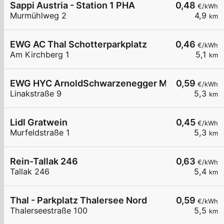
Sappi Austria - Station 1 PHA
0,48
€/kWh
Murmühlweg 2
4,9
km
EWG AC Thal Schotterparkplatz
0,46
€/kWh
Am Kirchberg 1
5,1
km
EWG HYC ArnoldSchwarzenegger Museum
0,59
€/kWh
Linakstraße 9
5,3
km
Lidl Gratwein
0,45
€/kWh
Murfeldstraße 1
5,3
km
Rein-Tallak 246
0,63
€/kWh
Tallak 246
5,4
km
Thal - Parkplatz Thalersee Nord
0,59
€/kWh
Thalerseestraße 100
5,5
km