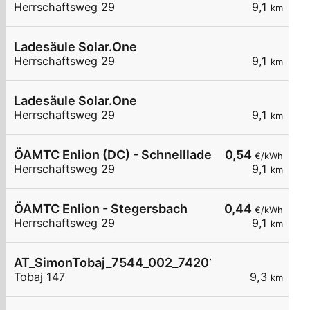
Herrschaftsweg 29
9,1
km
Ladesäule Solar.One
Herrschaftsweg 29
9,1
km
Ladesäule Solar.One
Herrschaftsweg 29
9,1
km
ÖAMTC Enlion (DC) - Schnellladestation Stegers
0,54
€/kWh
Herrschaftsweg 29
9,1
km
ÖAMTC Enlion - Stegersbach
0,44
€/kWh
Herrschaftsweg 29
9,1
km
AT_SimonTobaj_7544_002_7420104458 öffentli
Tobaj 147
9,3
km