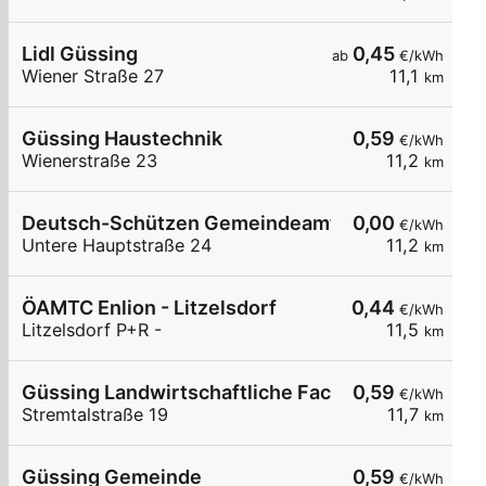
Lidl Güssing
0,45
ab
€/kWh
Wiener Straße 27
11,1
km
Güssing Haustechnik
0,59
€/kWh
Wienerstraße 23
11,2
km
Deutsch-Schützen Gemeindeamt
0,00
€/kWh
Untere Hauptstraße 24
11,2
km
ÖAMTC Enlion - Litzelsdorf
0,44
€/kWh
Litzelsdorf P+R -
11,5
km
Güssing Landwirtschaftliche Fachschule
0,59
€/kWh
Stremtalstraße 19
11,7
km
Güssing Gemeinde
0,59
€/kWh