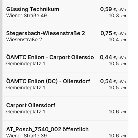
Güssing Technikum
0,59
€/kWh
Wiener Straße 49
10,3
km
Stegersbach-Wiesenstraße 2
0,75
€/kWh
Wiesenstraße 2
10,4
km
ÖAMTC Enlion - Carport Ollersdorf
0,44
€/kWh
Gemeindeplatz 1
10,5
km
ÖAMTC Enlion (DC) - Ollersdorf
0,54
€/kWh
Gemeindeplatz 1
10,5
km
Carport Ollersdorf
Gemeindeplatz 1
10,6
km
AT_Posch_7540_002 öffentlich
Wiener Straße 39
10,6
km