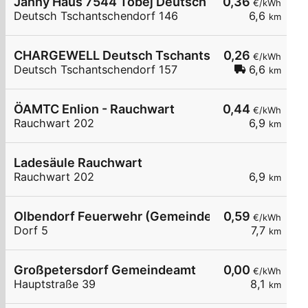
Janny Haus 7544 Tobej Deutsch Tschantschendo
0,36
€/kWh
Deutsch Tschantschendorf 146
6,6
km
CHARGEWELL Deutsch Tschantschendorf 157
0,26
€/kWh
Deutsch Tschantschendorf 157
6,6
km
ÖAMTC Enlion - Rauchwart
0,44
€/kWh
Rauchwart 202
6,9
km
Ladesäule Rauchwart
Rauchwart 202
6,9
km
Olbendorf Feuerwehr (Gemeinde)
0,59
€/kWh
Dorf 5
7,7
km
Großpetersdorf Gemeindeamt
0,00
€/kWh
Hauptstraße 39
8,1
km