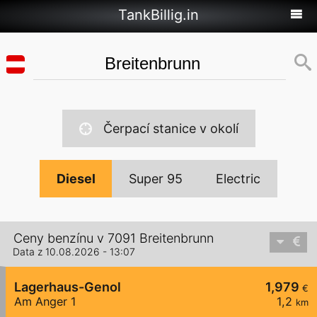
TankBillig.in
Čerpací stanice v okolí
Diesel
Super 95
Electric
Ceny benzínu v 7091 Breitenbrunn
Data z 10.08.2026 - 13:07
Lagerhaus-Genol
1,979
€
Am Anger 1
1,2
km