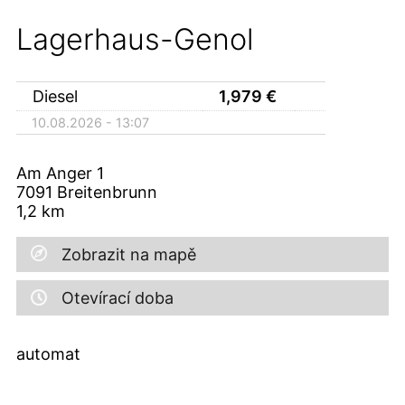
Lagerhaus-Genol
Diesel
1,979
€
10.08.2026 - 13:07
Am Anger 1
7091
Breitenbrunn
1,2
km
Zobrazit na mapě
Otevírací doba
automat