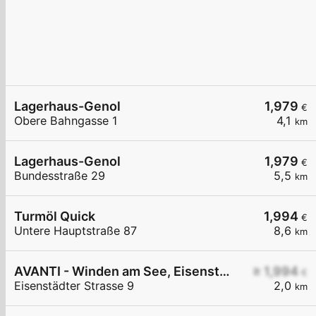
Lagerhaus-Genol
1,979
€
Obere Bahngasse 1
4,1
km
Lagerhaus-Genol
1,979
€
Bundesstraße 29
5,5
km
Turmöl Quick
1,994
€
Untere Hauptstraße 87
8,6
km
AVANTI - Winden am See, Eisenstädter Straße 9
≥ 1,994
€
Eisenstädter Strasse 9
2,0
km