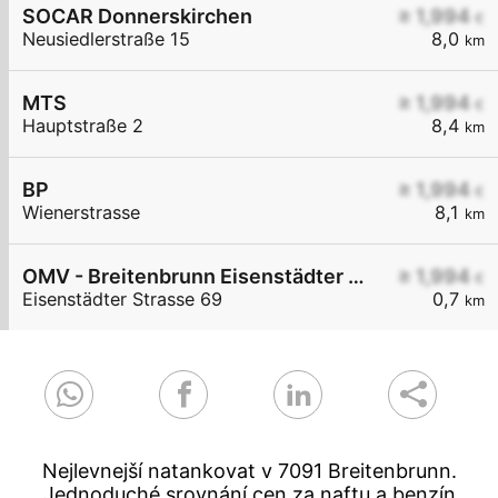
SOCAR Donnerskirchen
≥ 1,994
€
Neusiedlerstraße 15
8,0
km
MTS
≥ 1,994
€
Hauptstraße 2
8,4
km
BP
≥ 1,994
€
Wienerstrasse
8,1
km
OMV - Breitenbrunn Eisenstädter Straße 69
≥ 1,994
€
Eisenstädter Strasse 69
0,7
km
Nejlevnejší natankovat v 7091 Breitenbrunn.
Jednoduché srovnání cen za naftu a benzín