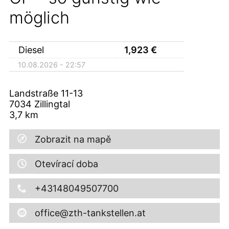
möglich
Diesel
1,923
€
10.08.2026 - 22:57
Landstraße 11-13
7034
Zillingtal
3,7
km
Zobrazit na mapě
Otevírací doba
+43148049507700
office@zth-tankstellen.at