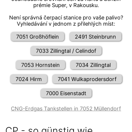
prémie Super, v Rakousku.
Není správná čerpací stanice pro vaše palivo?
Vyhledávání v jednom z přilehlých míst:
7051 Großhöflein
2491 Steinbrunn
7033 Zillingtal / Celindof
7053 Hornstein
7034 Zillingtal
7024 Hirm
7041 Wulkaprodersdorf
7000 Eisenstadt
CNG-Erdgas Tankstellen in 7052 Müllendorf
CP - so günstig wie