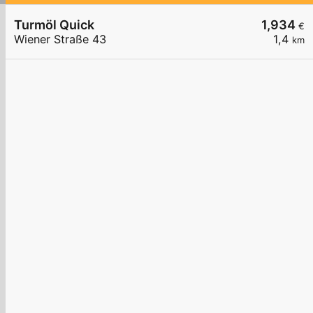
Turmöl Quick
1,934
€
Wiener Straße 43
1,4
km