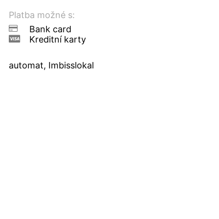
Platba možné s:
Bank card
Kreditní karty
automat, Imbisslokal