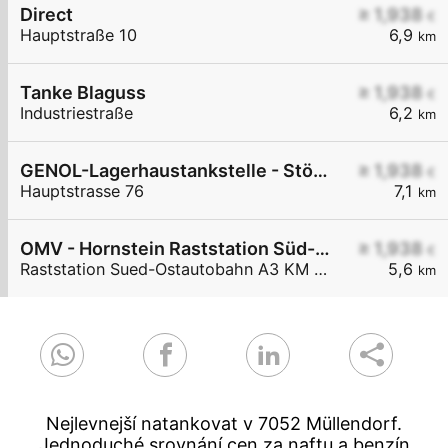
Direct
≥ 1,938
€
Hauptstraße 10
6,9
km
Tanke Blaguss
≥ 1,938
€
Industriestraße
6,2
km
GENOL-Lagerhaustankstelle - Stöttera
≥ 1,938
€
Hauptstrasse 76
7,1
km
OMV - Hornstein Raststation Süd-Ostautobahn A3 KM 27,6
≥ 1,938
€
Raststation Sued-Ostautobahn A3 KM 27,6
5,6
km
Nejlevnejší natankovat v 7052 Müllendorf.
Jednoduché srovnání cen za naftu a benzín