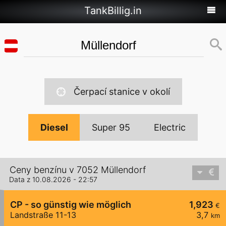
TankBillig.in
Čerpací stanice v okolí
Diesel
Super 95
Electric
Ceny benzínu v 7052 Müllendorf
Data z 10.08.2026 - 22:57
CP - so günstig wie möglich
1,923
€
Landstraße 11-13
3,7
km