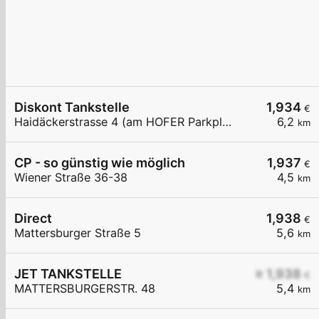
Diskont Tankstelle
1,934
€
Haidäckerstrasse 4 (am HOFER Parkplatz)
6,2
km
CP - so günstig wie möglich
1,937
€
Wiener Straße 36-38
4,5
km
Direct
1,938
€
Mattersburger Straße 5
5,6
km
JET TANKSTELLE
≥ 1,938
€
MATTERSBURGERSTR. 48
5,4
km