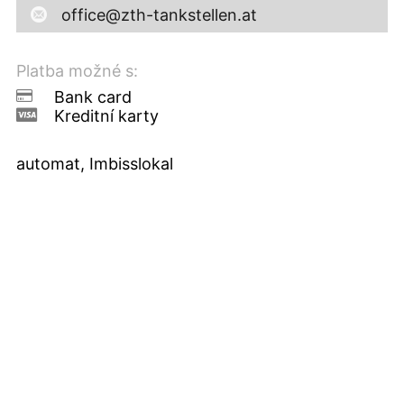
office@zth-tankstellen.at
Platba možné s:
Bank card
Kreditní karty
automat, Imbisslokal