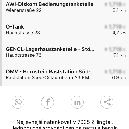
AWI-Diskont Bedienungstankstelle
≥ 1,718
€
Wienerstraße 22
8,1
km
O-Tank
≥ 1,718
€
Haupstrasse 23
4,7
km
GENOL-Lagerhaustankstelle - Stöttera
≥ 1,718
€
Hauptstrasse 76
7,1
km
OMV - Hornstein Raststation Süd-Ostautobahn A3 KM 27,6
≥ 1,718
€
Raststation Sued-Ostautobahn A3 KM 27,6
6,9
km
Nejlevnejší natankovat v 7035 Zillingtal.
Jednoduché srovnání cen za naftu a benzín