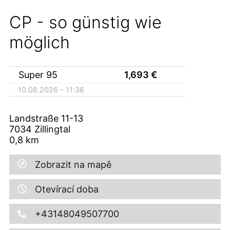
CP - so günstig wie
möglich
Super 95
1,693
€
10.08.2026 - 11:36
Landstraße 11-13
7034
Zillingtal
0,8
km
Zobrazit na mapě
Otevírací doba
+43148049507700