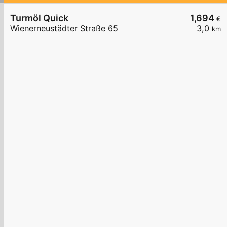
Turmöl Quick
1,694
€
Wienerneustädter Straße 65
3,0
km