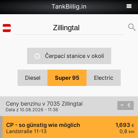
TankBillig.in
Čerpací stanice v okolí
Diesel
Super 95
Electric
Ceny benzínu v 7035 Zillingtal
Data z 10.08.2026 - 11:36
CP - so günstig wie möglich
1,693
€
Landstraße 11-13
0,8
km