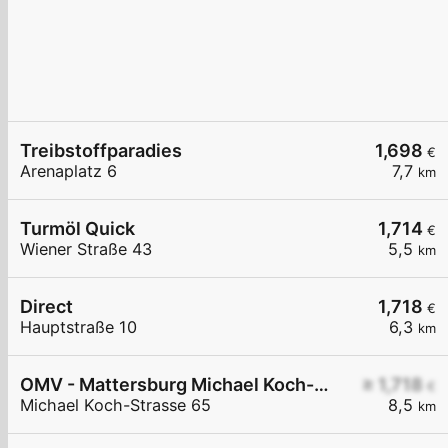
Treibstoffparadies
1,698
€
Arenaplatz 6
7,7
km
Turmöl Quick
1,714
€
Wiener Straße 43
5,5
km
Direct
1,718
€
Hauptstraße 10
6,3
km
OMV - Mattersburg Michael Koch-Straße 65
≥ 1,718
€
Michael Koch-Strasse 65
8,5
km