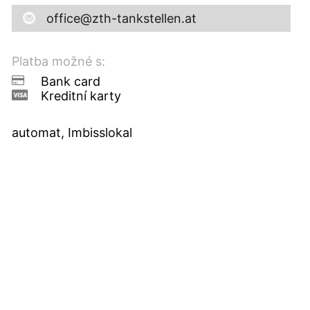
office@zth-tankstellen.at
Platba možné s:
Bank card
Kreditní karty
automat, Imbisslokal