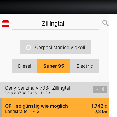
Čerpací stanice v okolí
Diesel
Super 95
Electric
Ceny benzínu v 7034 Zillingtal
Data z 07.08.2026 - 12:23
CP - so günstig wie möglich
1,742
€
Landstraße 11-13
0,8
km