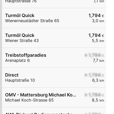
Hauptstrasse 76
7,1
km
Turmöl Quick
1,794
€
Wienerneustädter Straße 65
3,0
km
Turmöl Quick
1,794
€
Wiener Straße 43
5,5
km
Treibstoffparadies
≥ 1,794
€
Arenaplatz 6
7,7
km
Direct
≥ 1,794
€
Hauptstraße 10
6,3
km
OMV - Mattersburg Michael Koch-Straße 65
≥ 1,794
€
Michael Koch-Strasse 65
8,5
km