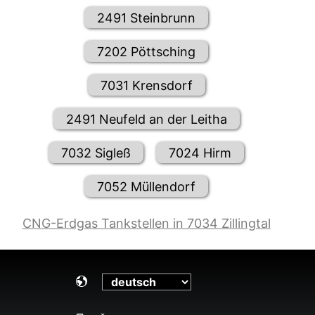
2491 Steinbrunn
7202 Pöttsching
7031 Krensdorf
2491 Neufeld an der Leitha
7032 Sigleß
7024 Hirm
7052 Müllendorf
CNG-Erdgas Tankstellen in 7034 Zillingtal