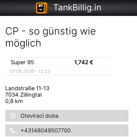
TankBillig.in
CP - so günstig wie
möglich
Super 95
1,742
€
07.08.2026 - 12:23
Landstraße 11-13
7034
Zillingtal
0,8
km
Otevírací doba
+43148049507700