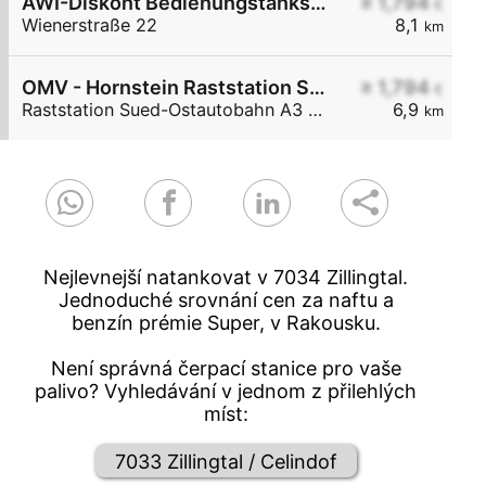
AWI-Diskont Bedienungstankstelle
≥ 1,794
€
Wienerstraße 22
8,1
km
OMV - Hornstein Raststation Süd-Ostautobahn A3 KM 27,6
≥ 1,794
€
Raststation Sued-Ostautobahn A3 KM 27,6
6,9
km
Nejlevnejší natankovat v 7034 Zillingtal.
Jednoduché srovnání cen za naftu a
benzín prémie Super, v Rakousku.
Není správná čerpací stanice pro vaše
palivo? Vyhledávání v jednom z přilehlých
míst:
7033 Zillingtal / Celindof