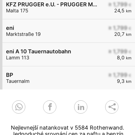
KFZ PRUGGER e.U. - PRUGGER Maltatal Diskont
≥ 1,799
€
Malta 175
24,5
km
eni
≥ 1,799
€
Marktstraße 19
20,7
km
eni A 10 Tauernautobahn
≥ 1,799
€
Lamm 113
8,0
km
BP
≥ 1,799
€
Tauernalm
9,3
km
Nejlevnejší natankovat v 5584 Rothenwand.
Jednoduché srovnání cen za naftu a benzín