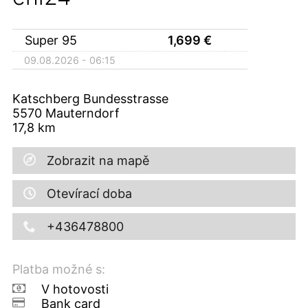
Super 95
1,699
€
09.08.2026 - 06:15
Katschberg Bundesstrasse
5570
Mauterndorf
17,8
km
Zobrazit na mapě
Otevírací doba
+436478800
Platba možné s:
V hotovosti
Bank card