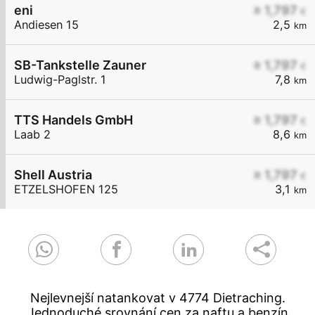
eni
≥ 1,797
€
Andiesen 15
2,5
km
SB-Tankstelle Zauner
≥ 1,797
€
Ludwig-Paglstr. 1
7,8
km
TTS Handels GmbH
≥ 1,797
€
Laab 2
8,6
km
Shell Austria
≥ 1,797
€
ETZELSHOFEN 125
3,1
km
Nejlevnejší natankovat v 4774 Dietraching.
Jednoduché srovnání cen za naftu a benzín