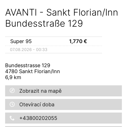
AVANTI - Sankt Florian/Inn
Bundesstraße 129
Super 95
1,770
€
07.08.2026 - 00:33
Bundesstrasse 129
4780
Sankt Florian/Inn
6,9
km
Zobrazit na mapě
Otevírací doba
+43800202055