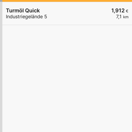
Turmöl Quick
1,912
€
Industriegelände 5
7,1
km