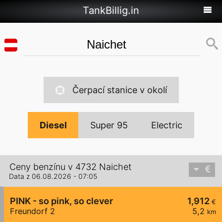
TankBillig.in
Čerpací stanice v okolí
Diesel
Super 95
Electric
Ceny benzínu v 4732 Naichet
Data z 06.08.2026 - 07:05
PINK - so pink, so clever
1,912
€
Freundorf 2
5,2
km