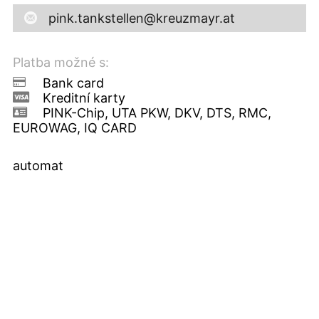
pink.tankstellen@kreuzmayr.at
Platba možné s:
Bank card
Kreditní karty
PINK-Chip, UTA PKW, DKV, DTS, RMC,
EUROWAG, IQ CARD
automat