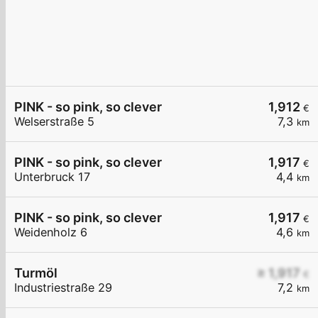
PINK - so pink, so clever
1,912
€
Welserstraße 5
7,3
km
PINK - so pink, so clever
1,917
€
Unterbruck 17
4,4
km
PINK - so pink, so clever
1,917
€
Weidenholz 6
4,6
km
Turmöl
≥ 1,917
€
Industriestraße 29
7,2
km