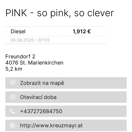
PINK - so pink, so clever
Diesel
1,912
€
06.08.2026 - 07:05
Freundorf 2
4076
St. Marienkirchen
5,2
km
Zobrazit na mapě
Otevírací doba
+437272684750
http://www.kreuzmayr.at