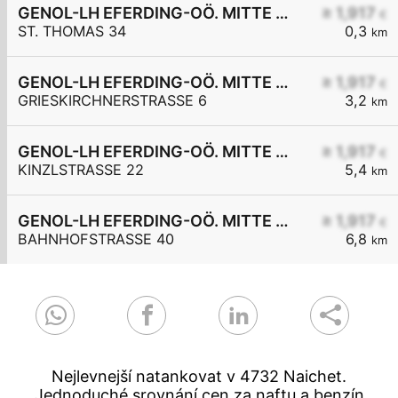
GENOL-LH EFERDING-OÖ. MITTE eGen
≥ 1,917
€
ST. THOMAS 34
0,3
km
GENOL-LH EFERDING-OÖ. MITTE eGen
≥ 1,917
€
GRIESKIRCHNERSTRASSE 6
3,2
km
GENOL-LH EFERDING-OÖ. MITTE eGen
≥ 1,917
€
KINZLSTRASSE 22
5,4
km
GENOL-LH EFERDING-OÖ. MITTE eGen
≥ 1,917
€
BAHNHOFSTRASSE 40
6,8
km
Nejlevnejší natankovat v 4732 Naichet.
Jednoduché srovnání cen za naftu a benzín