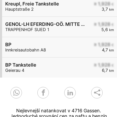
Kreupl, Freie Tankstelle
≥ 1,928
€
Hauptstraße 2
3,7
km
GENOL-LH EFERDING-OÖ. MITTE eGen
≥ 1,928
€
TRAPPENHOF SUED 1
5,6
km
BP
≥ 1,928
€
Innkreisautobahn A8
4,7
km
BP Tankstelle
≥ 1,928
€
Geierau 4
6,7
km
Nejlevnejší natankovat v 4716 Gassen.
Jednoduché srovnání cen za naftu a benzín