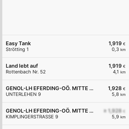
Easy Tank
1,919
€
Strötting 1
0,3
km
Land lebt auf
1,919
€
Rottenbach Nr. 52
4,1
km
GENOL-LH EFERDING-OÖ. MITTE eGen
1,928
€
UNTERLEHEN 9
5,8
km
GENOL-LH EFERDING-OÖ. MITTE eGen
≥ 1,928
€
KIMPLINGERSTRASSE 9
5,9
km