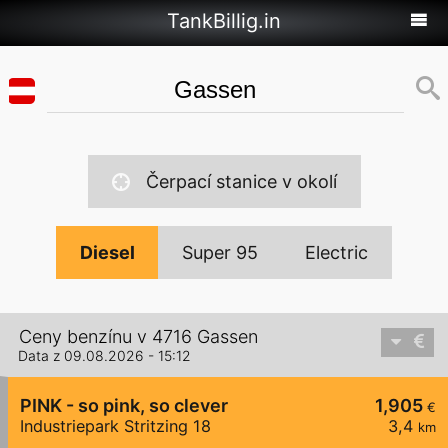
TankBillig.in
Čerpací stanice v okolí
Diesel
Super 95
Electric
Ceny benzínu v 4716 Gassen
Data z 09.08.2026 - 15:12
PINK - so pink, so clever
1,905
€
Industriepark Stritzing 18
3,4
km