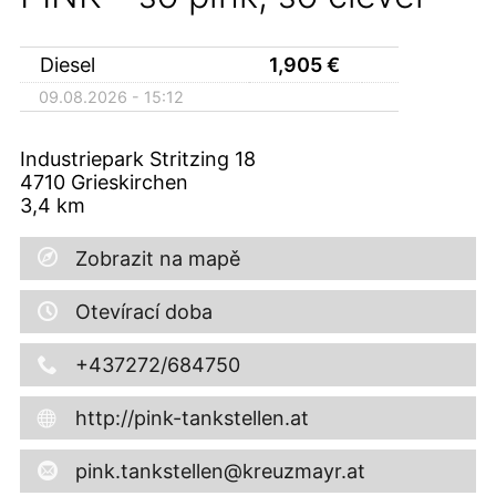
Diesel
1,905
€
09.08.2026 - 15:12
Industriepark Stritzing 18
4710
Grieskirchen
3,4
km
Zobrazit na mapě
Otevírací doba
+437272/684750
http://pink-tankstellen.at
pink.tankstellen@kreuzmayr.at