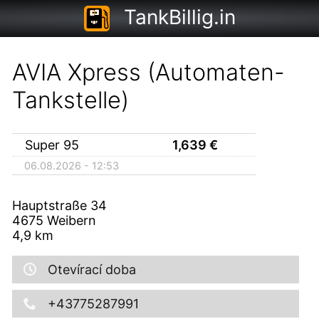
TankBillig.in
AVIA Xpress (Automaten-
Tankstelle)
Super 95
1,639
€
06.08.2026 - 12:53
Hauptstraße 34
4675
Weibern
4,9
km
Otevírací doba
+43775287991