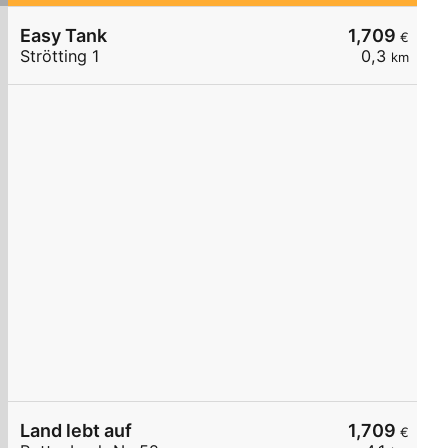
Easy Tank
1,709
€
Strötting 1
0,3
km
Land lebt auf
1,709
€