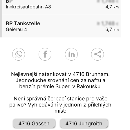
BP
≥ 1,748
€
Innkreisautobahn A8
4,7
km
BP Tankstelle
≥ 1,748
€
Geierau 4
6,7
km
Nejlevnejší natankovat v 4716 Brunham.
Jednoduché srovnání cen za naftu a
benzín prémie Super, v Rakousku.
Není správná čerpací stanice pro vaše
palivo? Vyhledávání v jednom z přilehlých
míst:
4716 Gassen
4716 Jungroith