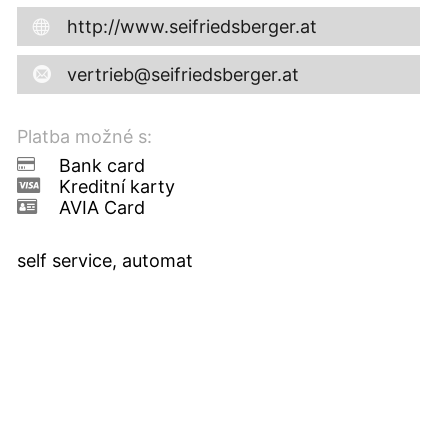
http://www.seifriedsberger.at
vertrieb@seifriedsberger.at
Platba možné s:
Bank card
Kreditní karty
AVIA Card
self service, automat