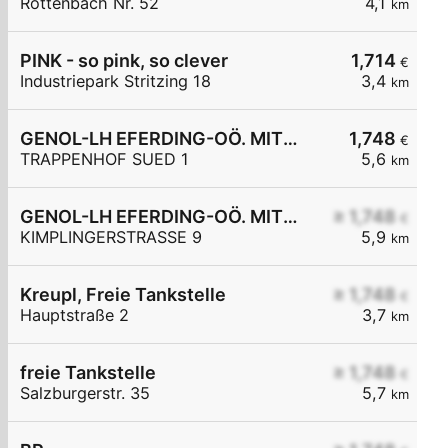
Rottenbach Nr. 52
4,1
km
PINK - so pink, so clever
1,714
€
Industriepark Stritzing 18
3,4
km
GENOL-LH EFERDING-OÖ. MITTE eGen
1,748
€
TRAPPENHOF SUED 1
5,6
km
GENOL-LH EFERDING-OÖ. MITTE eGen
≥ 1,748
€
KIMPLINGERSTRASSE 9
5,9
km
Kreupl, Freie Tankstelle
≥ 1,748
€
Hauptstraße 2
3,7
km
freie Tankstelle
≥ 1,748
€
Salzburgerstr. 35
5,7
km