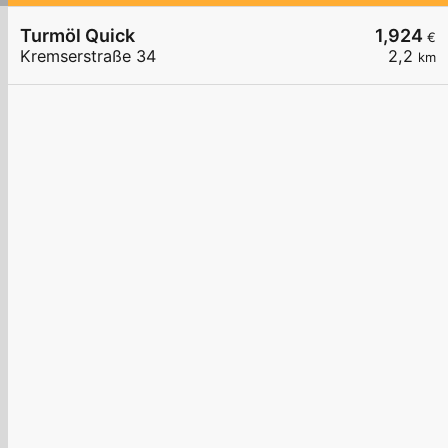
Turmöl Quick
1,924
€
Kremserstraße 34
2,2
km