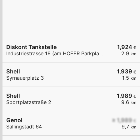
Diskont Tankstelle
1,924
€
Industriestrasse 19 (am HOFER Parkplatz)
2,9
km
Shell
1,939
€
Syrnauerplatz 3
1,5
km
Shell
1,989
€
Sportplatzstraße 2
9,6
km
Genol
≥ 1,989
€
Sallingstadt 64
9,7
km