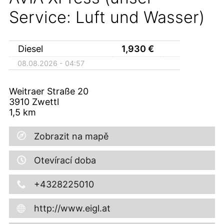
Service: Luft und Wasser)
Diesel
1,930
€
08.08.2026 - 04:57
Weitraer Straße 20
3910
Zwettl
1,5
km
Zobrazit na mapě
Otevírací doba
+4328225010
http://www.eigl.at