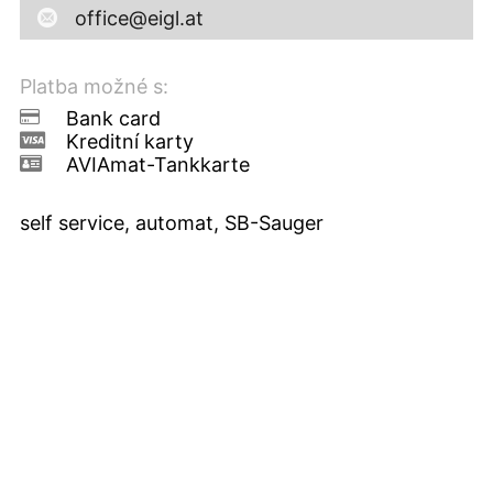
office@eigl.at
Platba možné s:
Bank card
Kreditní karty
AVIAmat-Tankkarte
self service, automat, SB-Sauger