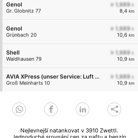
Genol
≥ 1,989
€
Gr. Globnitz 77
8,4
km
Genol
≥ 1,989
€
Grünbach 20
10,6
km
Shell
≥ 1,989
€
Waldhausen 79
10,9
km
AVIA XPress (unser Service: Luft und Wasser)
≥ 1,989
€
Groß Meinharts 10
10,9
km
Nejlevnejší natankovat v 3910 Zwettl.
Jednoduché srovnání cen za naftu a benzín