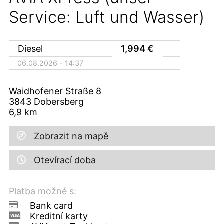
Service: Luft und Wasser)
Diesel
1,994
€
06.08.2026 - 14:37
Waidhofener Straße 8
3843
Dobersberg
6,9
km
Zobrazit na mapě
Otevírací doba
Platba možné s:
Bank card
Kreditní karty