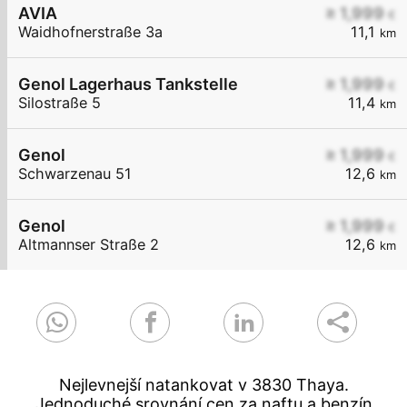
AVIA
≥ 1,999
€
Waidhofnerstraße 3a
11,1
km
Genol Lagerhaus Tankstelle
≥ 1,999
€
Silostraße 5
11,4
km
Genol
≥ 1,999
€
Schwarzenau 51
12,6
km
Genol
≥ 1,999
€
Altmannser Straße 2
12,6
km
Nejlevnejší natankovat v 3830 Thaya.
Jednoduché srovnání cen za naftu a benzín