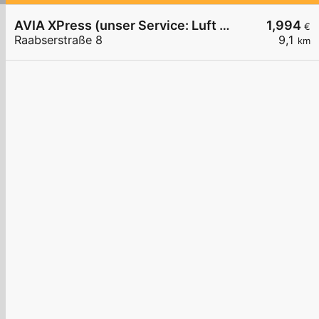
AVIA XPress (unser Service: Luft und Wasser)
1,994
€
Raabserstraße 8
9,1
km