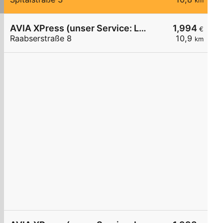
km
AVIA XPress (unser Service: Luft und Wasser)
1,994
€
Raabserstraße 8
10,9
km