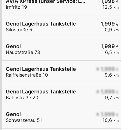
AVIA XPress (unser Service: Luft und Wasser)
1,998
€
Irnfritz 19
12,5
km
Genol Lagerhaus Tankstelle
1,999
€
Silostraße 5
0,9
km
Genol
1,999
€
Hauptstraße 73
6,5
km
Genol Lagerhaus Tankstelle
≥ 1,999
€
Raiffeisenstraße 10
9,6
km
Genol Lagerhaus Tankstelle
≥ 1,999
€
Bahnstraße 20
9,7
km
Genol
≥ 1,999
€
Schwarzenau 51
10,6
km