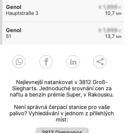
Genol
≥ 1,999
€
Hauptstraße 3
10,7
km
Genol
≥ 1,999
€
51
13,7
km
Nejlevnejší natankovat v 3812 Groß-
Siegharts. Jednoduché srovnání cen za
naftu a benzín prémie Super, v Rakousku.
Není správná čerpací stanice pro vaše
palivo? Vyhledávání v jednom z přilehlých
míst:
3813 Dietmanns