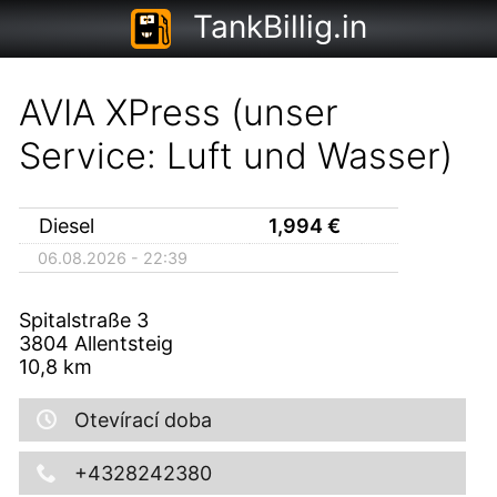
TankBillig.in
AVIA XPress (unser
Service: Luft und Wasser)
Diesel
1,994
€
06.08.2026 - 22:39
Spitalstraße 3
3804
Allentsteig
10,8
km
Otevírací doba
+4328242380