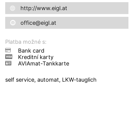
http://www.eigl.at
office@eigl.at
Platba možné s:
Bank card
Kreditní karty
AVIAmat-Tankkarte
self service, automat, LKW-tauglich