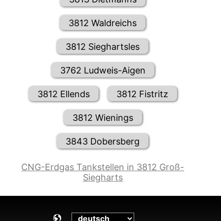
3812 Waldreichs
3812 Sieghartsles
3762 Ludweis-Aigen
3812 Ellends
3812 Fistritz
3812 Wienings
3843 Dobersberg
CNG-Erdgas Tankstellen in 3812 Groß-
Siegharts