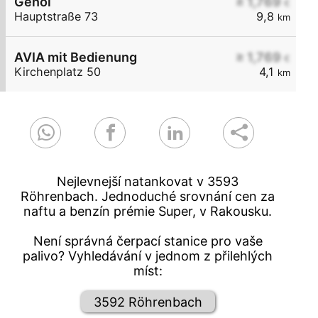
Genol
≥ 1,769
€
Hauptstraße 73
9,8
km
AVIA mit Bedienung
≥ 1,769
€
Kirchenplatz 50
4,1
km
Nejlevnejší natankovat v 3593
Röhrenbach. Jednoduché srovnání cen za
naftu a benzín prémie Super, v Rakousku.
Není správná čerpací stanice pro vaše
palivo? Vyhledávání v jednom z přilehlých
míst:
3592 Röhrenbach