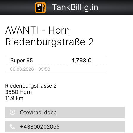
TankBillig.in
AVANTI - Horn
Riedenburgstraße 2
Super 95
1,763
€
06.08.2026 - 09:50
Riedenburgstrasse 2
3580
Horn
11,9
km
Otevírací doba
+43800202055