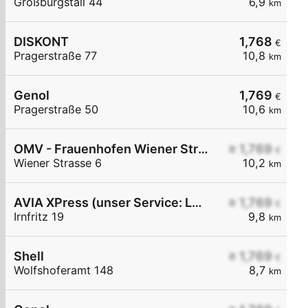
Großburgstall 44
6,9
km
DISKONT
1,768
€
Pragerstraße 77
10,8
km
Genol
1,769
€
Pragerstraße 50
10,6
km
OMV - Frauenhofen Wiener Straße 6
≥ 1,769
€
Wiener Strasse 6
10,2
km
AVIA XPress (unser Service: Luft und Wasser)
≥ 1,769
€
Irnfritz 19
9,8
km
Shell
≥ 1,769
€
Wolfshoferamt 148
8,7
km