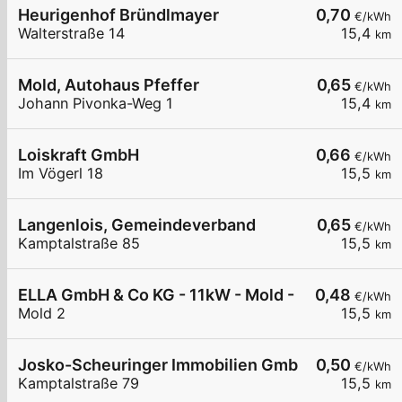
Heurigenhof Bründlmayer
0,70
€/kWh
Walterstraße 14
15,4
km
Mold, Autohaus Pfeffer
0,65
€/kWh
Johann Pivonka-Weg 1
15,4
km
Loiskraft GmbH
0,66
€/kWh
Im Vögerl 18
15,5
km
Langenlois, Gemeindeverband
0,65
€/kWh
Kamptalstraße 85
15,5
km
ELLA GmbH & Co KG - 11kW - Mold - Landgasthau
0,48
€/kWh
Mold 2
15,5
km
Josko-Scheuringer Immobilien GmbH
0,50
€/kWh
Kamptalstraße 79
15,5
km