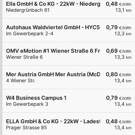
Ella GmbH & Co KG - 22kW - Niedergrünbach - Ko
0,48
€/kWh
Niedergrünbach 61
13,1
km
Autohaus Waldviertel GmbH - HYC50
0,79
€/kWh
Im Gewerbepark 2-4
13,3
km
OMV eMotion #1 Wiener Straße 6 Frauenhofen
0,69
€/kWh
Wiener Straße 6
13,3
km
Mer Austria GmbH Mer Austria (McD) - Frauenhofe
0,80
€/kWh
4 Wiener Str.
13,4
km
W4 Business Campus 1
0,79
€/kWh
Im Gewerbepark 3
13,4
km
ELLA GmbH & Co KG - 22kW - Ladestation Horn - 
0,48
€/kWh
Prager Strasse 85
13,4
km