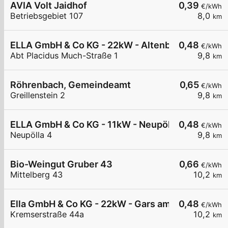
AVIA Volt Jaidhof
0,39
€/kWh
Betriebsgebiet 107
8,0
km
ELLA GmbH & Co KG - 22kW - Altenburg - Stiftpar
0,48
€/kWh
Abt Placidus Much-Straße 1
9,8
km
Röhrenbach, Gemeindeamt
0,65
€/kWh
Greillenstein 2
9,8
km
ELLA GmbH & Co KG - 11kW - Neupölla Gemeinde
0,48
€/kWh
Neupölla 4
9,8
km
Bio-Weingut Gruber 43
0,66
€/kWh
Mittelberg 43
10,2
km
Ella GmbH & Co KG - 22kW - Gars am Kamp - Was
0,48
€/kWh
Kremserstraße 44a
10,2
km