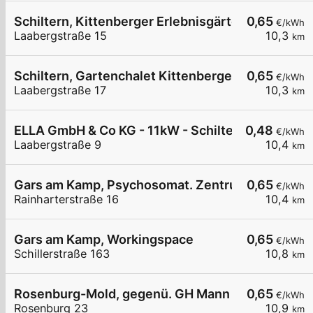
Schiltern, Kittenberger Erlebnisgärten
0,65
€/kWh
Laabergstraße 15
10,3
km
Schiltern, Gartenchalet Kittenberger
0,65
€/kWh
Laabergstraße 17
10,3
km
ELLA GmbH & Co KG - 11kW - Schiltern - Kittenbe
0,48
€/kWh
Laabergstraße 9
10,4
km
Gars am Kamp, Psychosomat. Zentrum
0,65
€/kWh
Rainharterstraße 16
10,4
km
Gars am Kamp, Workingspace
0,65
€/kWh
Schillerstraße 163
10,8
km
Rosenburg-Mold, gegenü. GH Mann
0,65
€/kWh
Rosenburg 23
10,9
km