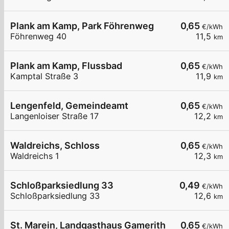
Plank am Kamp, Park Föhrenweg
0,65
€/kWh
Föhrenweg 40
11,5
km
Plank am Kamp, Flussbad
0,65
€/kWh
Kamptal Straße 3
11,9
km
Lengenfeld, Gemeindeamt
0,65
€/kWh
Langenloiser Straße 17
12,2
km
Waldreichs, Schloss
0,65
€/kWh
Waldreichs 1
12,3
km
Schloßparksiedlung 33
0,49
€/kWh
Schloßparksiedlung 33
12,6
km
St. Marein, Landgasthaus Gamerith
0,65
€/kWh