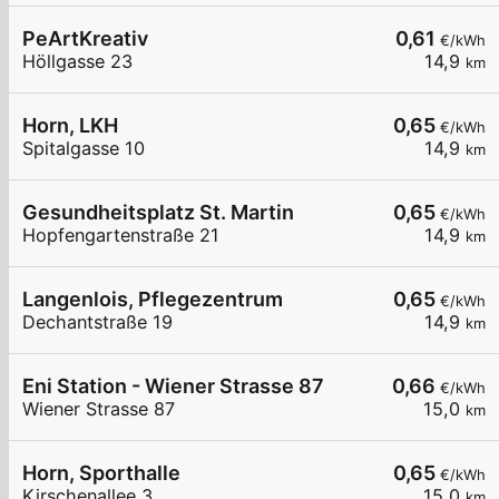
PeArtKreativ
0,61
€/kWh
Höllgasse 23
14,9
km
Horn, LKH
0,65
€/kWh
Spitalgasse 10
14,9
km
Gesundheitsplatz St. Martin
0,65
€/kWh
Hopfengartenstraße 21
14,9
km
Langenlois, Pflegezentrum
0,65
€/kWh
Dechantstraße 19
14,9
km
Eni Station - Wiener Strasse 87
0,66
€/kWh
Wiener Strasse 87
15,0
km
Horn, Sporthalle
0,65
€/kWh
Kirschenallee 3
15,0
km