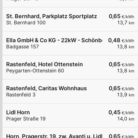
St. Bernhard, Parkplatz Sportplatz
0,65
€/kWh
St. Bernhard 100
13,7
km
Ella GmbH & Co KG - 22kW - Schönberg am Kamp 
0,48
€/kWh
Badgasse 157
13,8
km
Rastenfeld, Hotel Ottenstein
0,65
€/kWh
Peygarten-Ottenstein 60
13,8
km
Rastenfeld, Caritas Wohnhaus
0,65
€/kWh
Rastenfeld 3
13,9
km
Lidl Horn
0,45
€/kWh
Prager Straße 19
14,0
km
Horn, Pragerstr. 19, zw. Avanti u. Lidl
0,65
€/kWh