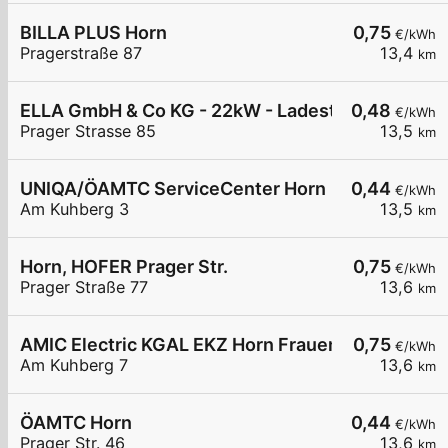
BILLA PLUS Horn
0,75
€/kWh
Pragerstraße 87
13,4
km
ELLA GmbH & Co KG - 22kW - Ladestation Horn -
0,48
€/kWh
Prager Strasse 85
13,5
km
UNIQA/ÖAMTC ServiceCenter Horn
0,44
€/kWh
Am Kuhberg 3
13,5
km
Horn, HOFER Prager Str.
0,75
€/kWh
Prager Straße 77
13,6
km
AMIC Electric KGAL EKZ Horn Frauenhofen Am K
0,75
€/kWh
Am Kuhberg 7
13,6
km
ÖAMTC Horn
0,44
€/kWh
Prager Str. 46
13,6
km