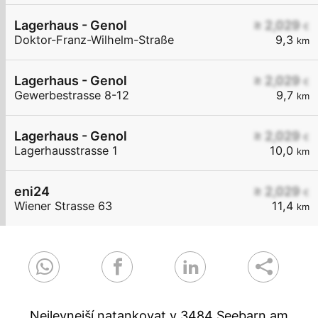
Lagerhaus - Genol
≥ 2,029
€
Doktor-Franz-Wilhelm-Straße
9,3
km
Lagerhaus - Genol
≥ 2,029
€
Gewerbestrasse 8-12
9,7
km
Lagerhaus - Genol
≥ 2,029
€
Lagerhausstrasse 1
10,0
km
eni24
≥ 2,029
€
Wiener Strasse 63
11,4
km
Nejlevnejší natankovat v 3484 Seebarn am