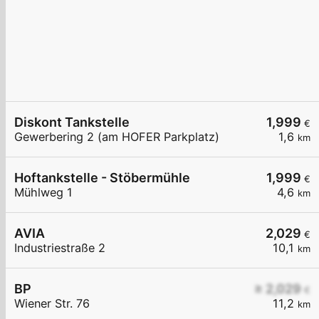
Diskont Tankstelle
1,999
€
Gewerbering 2 (am HOFER Parkplatz)
1,6
km
Hoftankstelle - Stöbermühle
1,999
€
Mühlweg 1
4,6
km
AVIA
2,029
€
Industriestraße 2
10,1
km
BP
≥ 2,029
€
Wiener Str. 76
11,2
km