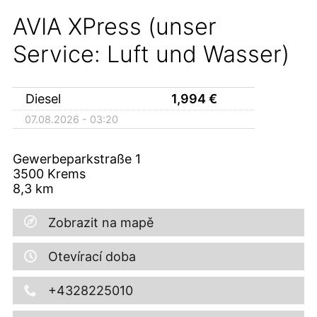
AVIA XPress (unser
Service: Luft und Wasser)
Diesel
1,994
€
07.08.2026 - 03:20
Gewerbeparkstraße 1
3500
Krems
8,3
km
Zobrazit na mapě
Otevírací doba
+4328225010