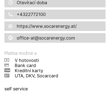
Otevírací doba
+4322772100
https://www.socarenergy.at/
office-at@socarenergy.com
Platba možné s:
V hotovosti
Bank card
Kreditní karty
UTA, DKV, Socarcard
self service