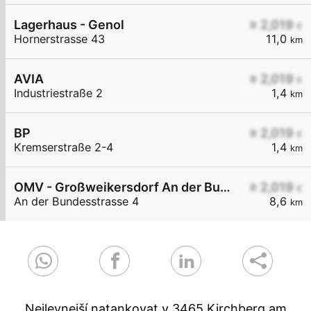
Lagerhaus - Genol
≥ 2,019
€
Hornerstrasse 43
11,0
km
AVIA
≥ 2,019
€
Industriestraße 2
1,4
km
BP
≥ 2,019
€
Kremserstraße 2-4
1,4
km
OMV - Großweikersdorf An der Bundesstraße 4
≥ 2,019
€
An der Bundesstrasse 4
8,6
km
Nejlevnejší natankovat v 3465 Kirchberg am