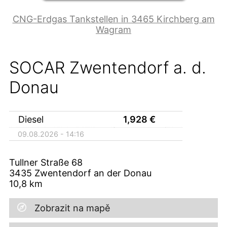
CNG-Erdgas Tankstellen in 3465 Kirchberg am
Wagram
SOCAR Zwentendorf a. d.
Donau
Diesel
1,928
€
09.08.2026 - 14:16
Tullner Straße 68
3435
Zwentendorf an der Donau
10,8
km
Zobrazit na mapě