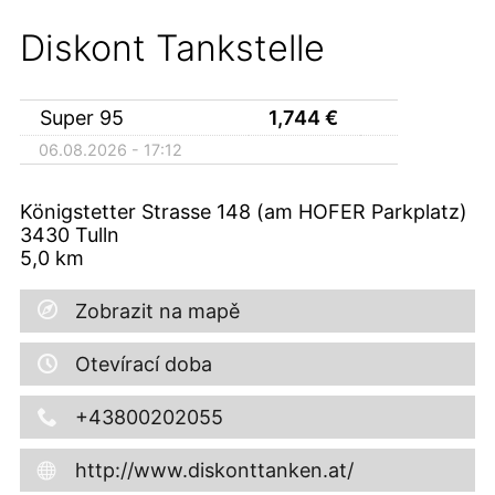
Diskont Tankstelle
Super 95
1,744
€
06.08.2026 - 17:12
Königstetter Strasse 148 (am HOFER Parkplatz)
3430
Tulln
5,0
km
Zobrazit na mapě
Otevírací doba
+43800202055
http://www.diskonttanken.at/