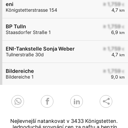
eni
≥ 1,759
€
Königstetterstrasse 154
4,7
km
BP Tulln
≥ 1,759
€
Staasdorfer Straße 1
6,9
km
ENI-Tankstelle Sonja Weber
≥ 1,759
€
Tullnerstraße 30d
4,7
km
Bildereiche
≥ 1,759
€
Bildereiche 1
9,0
km
Nejlevnejší natankovat v 3433 Königstetten.
Jednoduché srovnání cen za naftu a benzín