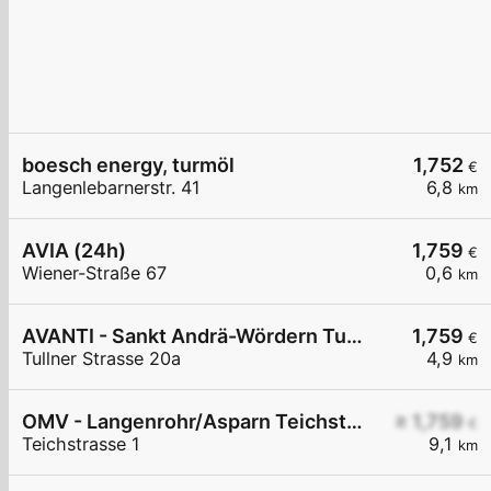
boesch energy, turmöl
1,752
€
Langenlebarnerstr. 41
6,8
km
AVIA (24h)
1,759
€
Wiener-Straße 67
0,6
km
AVANTI - Sankt Andrä-Wördern Tullner Straße 20a
1,759
€
Tullner Strasse 20a
4,9
km
OMV - Langenrohr/Asparn Teichstraße 1
≥ 1,759
€
Teichstrasse 1
9,1
km