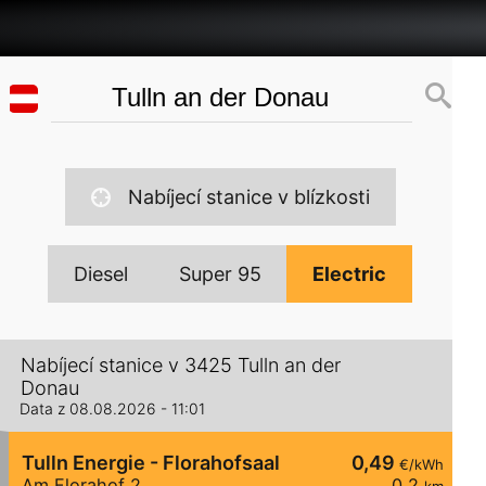
Nabíjecí stanice v blízkosti
Diesel
Super 95
Electric
Nabíjecí stanice v 3425 Tulln an der
Donau
Data z 08.08.2026 - 11:01
Tulln Energie - Florahofsaal
0,49
€/kWh
Am Florahof 2
0,2