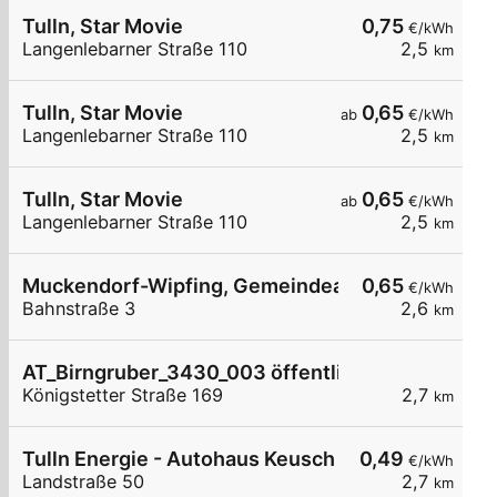
Tulln, Star Movie
0,75
€/kWh
Langenlebarner Straße 110
2,5
km
Tulln, Star Movie
0,65
ab
€/kWh
Langenlebarner Straße 110
2,5
km
Tulln, Star Movie
0,65
ab
€/kWh
Langenlebarner Straße 110
2,5
km
Muckendorf-Wipfing, Gemeindeamt
0,65
€/kWh
Bahnstraße 3
2,6
km
AT_Birngruber_3430_003 öffentlich
Königstetter Straße 169
2,7
km
Tulln Energie - Autohaus Keusch Wallbox 4
0,49
€/kWh
Landstraße 50
2,7
km