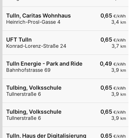
Tulln, Caritas Wohnhaus
0,65
€/kWh
Heinrich-Prosl-Gasse 4
3,4
km
UFT Tulln
0,65
€/kWh
Konrad-Lorenz-Straße 24
3,7
km
Tulln Energie - Park and Ride
0,49
€/kWh
Bahnhofstrasse 69
3,9
km
Tulbing, Volksschule
0,65
€/kWh
Tullnerstraße 6
3,9
km
Tulbing, Volksschule
0,65
€/kWh
Tullnerstraße 6
3,9
km
Tulln, Haus der Digitalisierung
0,65
€/kWh