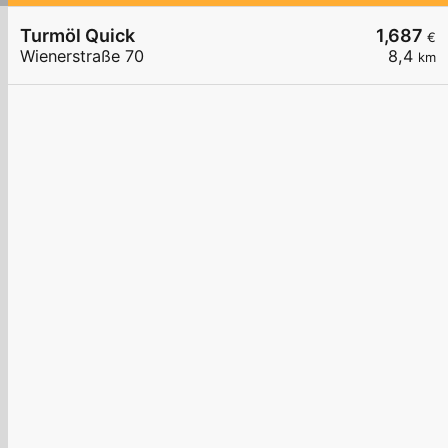
Turmöl Quick
1,687
€
Wienerstraße 70
8,4
km