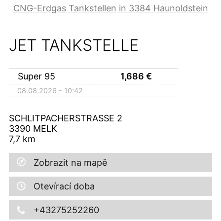
CNG-Erdgas Tankstellen in 3384 Haunoldstein
JET TANKSTELLE
Super 95
1,686
€
08.08.2026 - 10:42
SCHLITPACHERSTRASSE 2
3390
MELK
7,7
km
Zobrazit na mapě
Otevírací doba
+43275252260