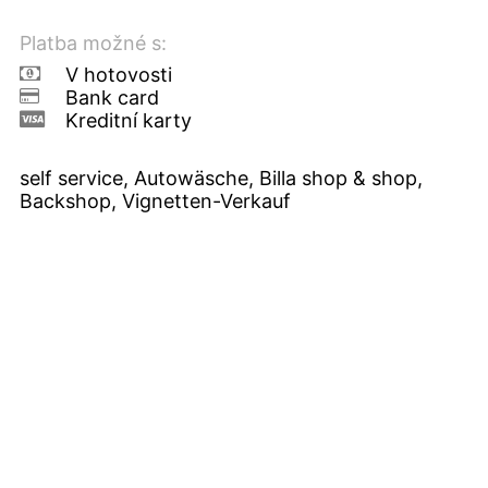
Platba možné s:
V hotovosti
Bank card
Kreditní karty
self service, Autowäsche, Billa shop & shop,
Backshop, Vignetten-Verkauf