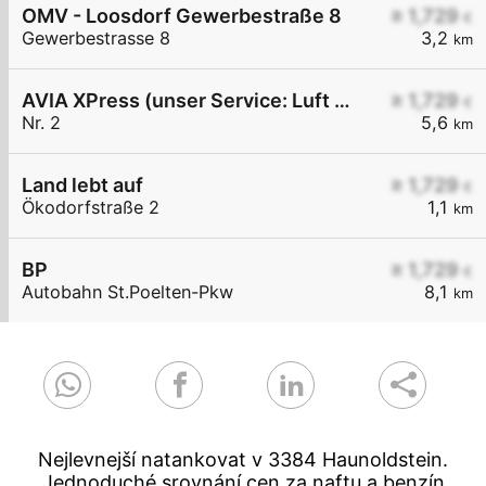
OMV - Loosdorf Gewerbestraße 8
≥ 1,729
€
Gewerbestrasse 8
3,2
km
AVIA XPress (unser Service: Luft und Wasser)
≥ 1,729
€
Nr. 2
5,6
km
Land lebt auf
≥ 1,729
€
Ökodorfstraße 2
1,1
km
BP
≥ 1,729
€
Autobahn St.Poelten-Pkw
8,1
km
Nejlevnejší natankovat v 3384 Haunoldstein.
Jednoduché srovnání cen za naftu a benzín