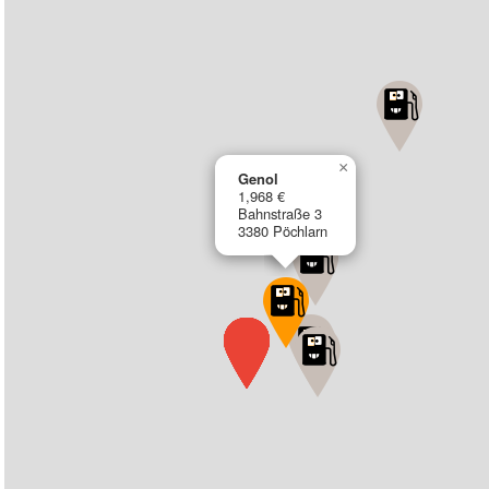
×
Genol
1,968 €
Bahnstraße 3
3380 Pöchlarn