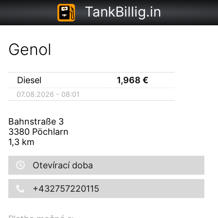
TankBillig.in
Genol
Diesel
1,968
€
07.08.2026 - 08:01
Bahnstraße 3
3380
Pöchlarn
1,3
km
Otevírací doba
+432757220115