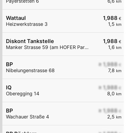
Payerstetten 6
6,6
km
Wattaul
1,988
€
Heizwerkstrasse 3
1,5
km
Diskont Tankstelle
1,988
€
Manker Strasse 59 (am HOFER Parkplatz)
1,6
km
BP
≥ 1,988
€
Nibelungenstrasse 68
7,8
km
IQ
≥ 1,988
€
Oberegging 14
8,0
km
BP
≥ 1,988
€
Wachauer Straße 4
2,5
km