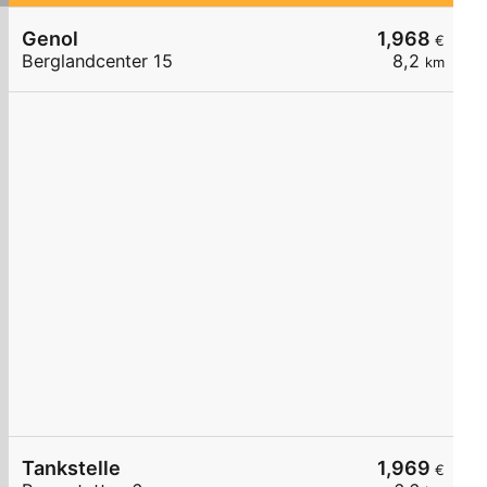
Genol
1,968
€
Berglandcenter 15
8,2
km
Tankstelle
1,969
€