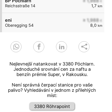
BP Pöchlarn
≥ 1,988
€
Reichsstraße 14
1,7
km
eni
≥ 1,988
€
Oberegging 54
8,0
km
Nejlevnejší natankovat v 3380 Pöchlarn.
Jednoduché srovnání cen za naftu a
benzín prémie Super, v Rakousku.
Není správná čerpací stanice pro vaše
palivo? Vyhledávání v jednom z přilehlých
míst:
3380 Röhrapoint