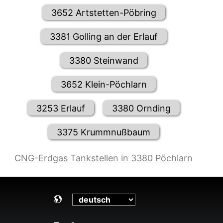
3652 Artstetten-Pöbring
3381 Golling an der Erlauf
3380 Steinwand
3652 Klein-Pöchlarn
3253 Erlauf
3380 Ornding
3375 Krummnußbaum
CNG-Erdgas Tankstellen in 3380 Pöchlarn