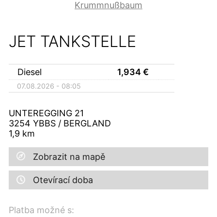
Krummnußbaum
JET TANKSTELLE
Diesel
1,934
€
07.08.2026 - 08:05
UNTEREGGING 21
3254
YBBS / BERGLAND
1,9
km
Zobrazit na mapě
Otevírací doba
Platba možné s: