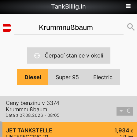
TankBillig.in
Čerpací stanice v okolí
Diesel
Super 95
Electric
Ceny benzínu v 3374
Krummnußbaum
Data z 07.08.2026 - 08:05
JET TANKSTELLE
1,934
€
UNTEREGGING 21
1,9