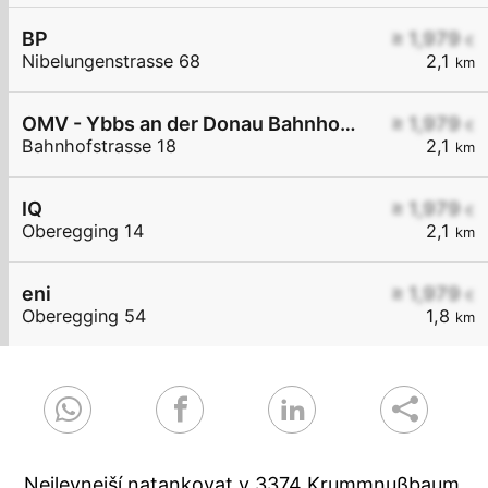
BP
≥ 1,979
€
Nibelungenstrasse 68
2,1
km
OMV - Ybbs an der Donau Bahnhofstraße 18
≥ 1,979
€
Bahnhofstrasse 18
2,1
km
IQ
≥ 1,979
€
Oberegging 14
2,1
km
eni
≥ 1,979
€
Oberegging 54
1,8
km
Nejlevnejší natankovat v 3374 Krummnußbaum.