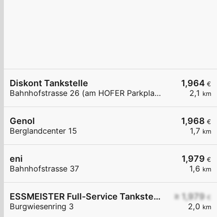
Diskont Tankstelle
1,964
€
Bahnhofstrasse 26 (am HOFER Parkplatz)
2,1
km
Genol
1,968
€
Berglandcenter 15
1,7
km
eni
1,979
€
Bahnhofstrasse 37
1,6
km
ESSMEISTER Full-Service Tankstelle
≥ 1,979
€
Burgwiesenring 3
2,0
km