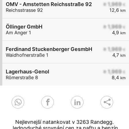
OMV - Amstetten Reichsstraße 92
≥ 1,969
€
Reichsstrasse 92
12,6
km
Öllinger GmbH
≥ 1,969
€
Am Anger 1
4,9
km
Ferdinand Stuckenberger GesmbH
≥ 1,969
€
Waidhofnerstraße 1
4,7
km
Lagerhaus-Genol
≥ 1,969
€
Römerstraße 8
8,4
km
Nejlevnejší natankovat v 3263 Randegg.
Jednoduché srovnání cen za naftu a benzín