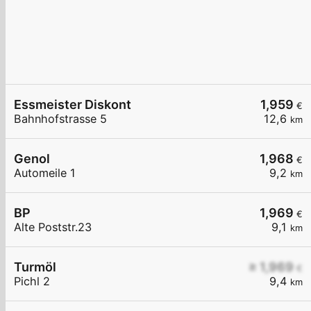
Essmeister Diskont
1,959
€
Bahnhofstrasse 5
12,6
km
Genol
1,968
€
Automeile 1
9,2
km
BP
1,969
€
Alte Poststr.23
9,1
km
Turmöl
≥ 1,969
€
Pichl 2
9,4
km