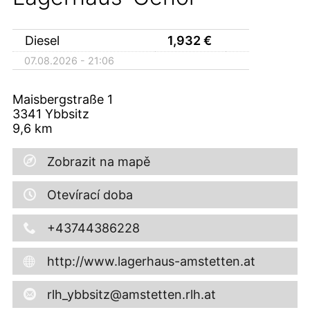
Diesel
1,932
€
07.08.2026 - 21:06
Maisbergstraße 1
3341
Ybbsitz
9,6
km
Zobrazit na mapě
Otevírací doba
+43744386228
http://www.lagerhaus-amstetten.at
rlh_ybbsitz@amstetten.rlh.at