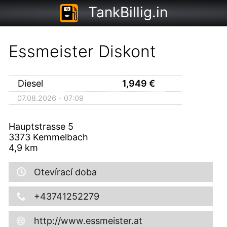
TankBillig.in
Essmeister Diskont
Diesel
1,949
€
07.08.2026 - 07:09
Hauptstrasse 5
3373
Kemmelbach
4,9
km
Otevírací doba
+43741252279
http://www.essmeister.at