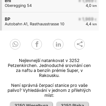
eni
≥ 1,969
€
Oberegging 54
4,0
km
BP
≥ 1,969
€
Autobahn A1, Rasthausstrasse 10
4,4
km
Nejlevnejší natankovat v 3252
Petzenkirchen. Jednoduché srovnání cen
za naftu a benzín prémie Super, v
Rakousku.
Není správná čerpací stanice pro vaše
palivo? Vyhledávání v jednom z přilehlých
míst:
3250 Wieselburg
3250 Plaika