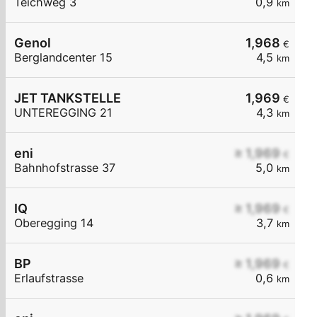
Teichweg 3
0,9
km
Genol
1,968
€
Berglandcenter 15
4,5
km
JET TANKSTELLE
1,969
€
UNTEREGGING 21
4,3
km
eni
≥ 1,969
€
Bahnhofstrasse 37
5,0
km
IQ
≥ 1,969
€
Oberegging 14
3,7
km
BP
≥ 1,969
€
Erlaufstrasse
0,6
km