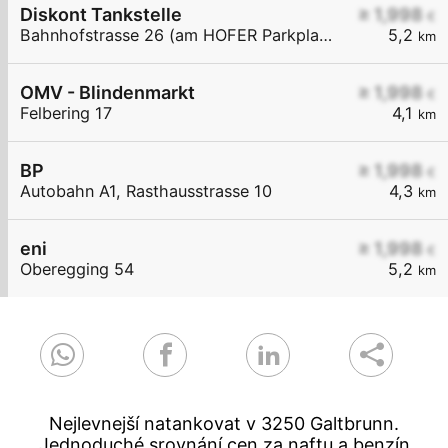
Diskont Tankstelle
≥ 1,998
€
Bahnhofstrasse 26 (am HOFER Parkplatz)
5,2
km
OMV - Blindenmarkt
≥ 1,998
€
Felbering 17
4,1
km
BP
≥ 1,998
€
Autobahn A1, Rasthausstrasse 10
4,3
km
eni
≥ 1,998
€
Oberegging 54
5,2
km
Nejlevnejší natankovat v 3250 Galtbrunn.
Jednoduché srovnání cen za naftu a benzín