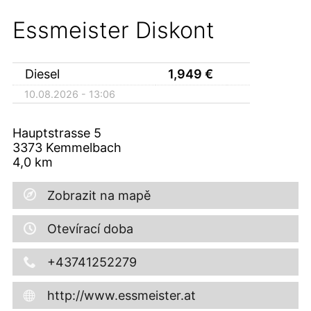
Essmeister Diskont
Diesel
1,949
€
10.08.2026 - 13:06
Hauptstrasse 5
3373
Kemmelbach
4,0
km
Zobrazit na mapě
Otevírací doba
+43741252279
http://www.essmeister.at