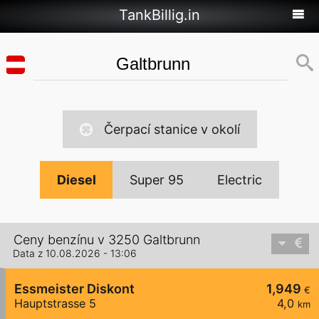
TankBillig.in
Čerpací stanice v okolí
Diesel
Super 95
Electric
Ceny benzínu v 3250 Galtbrunn
Data z 10.08.2026 - 13:06
Essmeister Diskont
1,949
€
Hauptstrasse 5
4,0
km