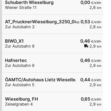
Schuberth Wieselburg
0,00
€/kWh
Wiener Straße 11
2,8
km
AT_PrucknerWieselburg_3250_006 öffentlich
0,53
ab
€/kWh
Zur Autobahn 3
2,8
km
BIWO_X1
0,46
€/kWh
Zur Autobahn 9
2,9
km
Hafnertec
0,46
€/kWh
Zur Autobahn 9
2,9
km
ÖAMTC/Autohaus Lietz Wieselburg
0,44
€/kWh
Zur Autobahn 5
2,9
km
Wieselburg, FH
0,65
€/kWh
Zeiselgraben 4
2,9
km