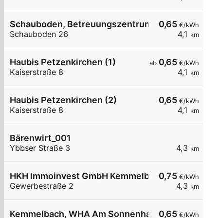
Schauboden, Betreuungszentrum
0,65
€/kWh
Schauboden 26
4,1
km
Haubis Petzenkirchen (1)
0,65
ab
€/kWh
Kaiserstraße 8
4,1
km
Haubis Petzenkirchen (2)
0,65
€/kWh
Kaiserstraße 8
4,1
km
Bärenwirt_001
Ybbser Straße 3
4,3
km
HKH Immoinvest GmbH Kemmelbach
0,75
€/kWh
Gewerbestraße 2
4,3
km
Kemmelbach, WHA Am Sonnenhang
0,65
€/kWh