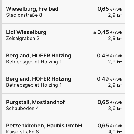
Wieselburg, Freibad
0,65
€/kWh
Stadionstraße 8
2,9
km
Lidl Wieselburg
0,45
ab
€/kWh
Zeiselgraben 2
2,9
km
Bergland, HOFER Holzing
0,49
€/kWh
Betriebsgebiet Holzing 1
2,9
km
Bergland, HOFER Holzing
0,49
€/kWh
Betriebsgebiet Holzing 1
2,9
km
Purgstall, Mostlandhof
0,65
€/kWh
Schauboden 4
3,6
km
Petzenkirchen, Haubis GmbH
0,65
€/kWh
Kaiserstraße 8
4,0
km