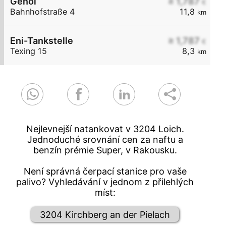
Genol
≥ 1,787
€
Bahnhofstraße 4
11,8
km
Eni-Tankstelle
≥ 1,787
€
Texing 15
8,3
km
Nejlevnejší natankovat v 3204 Loich.
Jednoduché srovnání cen za naftu a
benzín prémie Super, v Rakousku.
Není správná čerpací stanice pro vaše
palivo? Vyhledávání v jednom z přilehlých
míst:
3204 Kirchberg an der Pielach