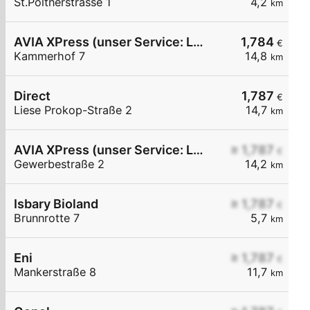
St.Pöltnerstrasse 1
4,2
km
AVIA XPress (unser Service: Luft und Wasser)
1,784
€
Kammerhof 7
14,8
km
Direct
1,787
€
Liese Prokop-Straße 2
14,7
km
AVIA XPress (unser Service: Luft und Wasser)
≥ 1,787
€
Gewerbestraße 2
14,2
km
Isbary Bioland
≥ 1,787
€
Brunnrotte 7
5,7
km
Eni
≥ 1,787
€
Mankerstraße 8
11,7
km