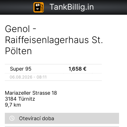
TankBillig.in
Genol -
Raiffeisenlagerhaus St.
Pölten
Super 95
1,658
€
06.08.2026 - 08:11
Mariazeller Strasse 18
3184
Türnitz
9,7
km
Otevírací doba